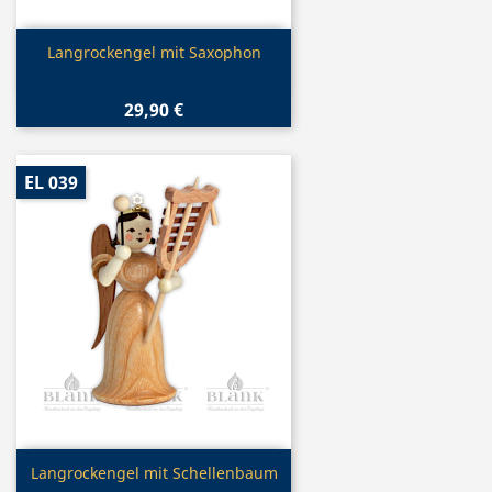
Vorschau

Langrockengel mit Saxophon
29,90 €
EL 039
Vorschau

Langrockengel mit Schellenbaum