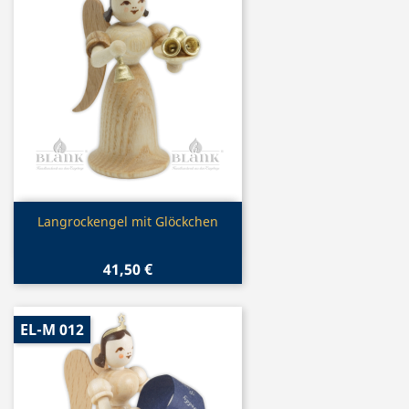
Vorschau

Langrockengel mit Glöckchen
41,50 €
EL-M 012