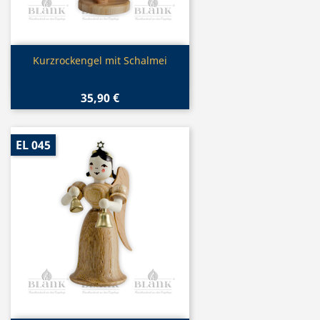
Vorschau

Kurzrockengel mit Schalmei
35,90 €
EL 045