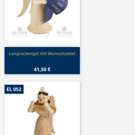
Vorschau

Langrockengel mit Wunschzettel
41,50 €
EL 052