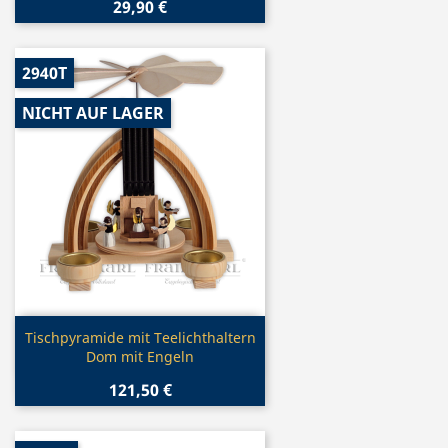
29,90 €
2940T
NICHT AUF LAGER
Vorschau

Tischpyramide mit Teelichthaltern
Dom mit Engeln
121,50 €