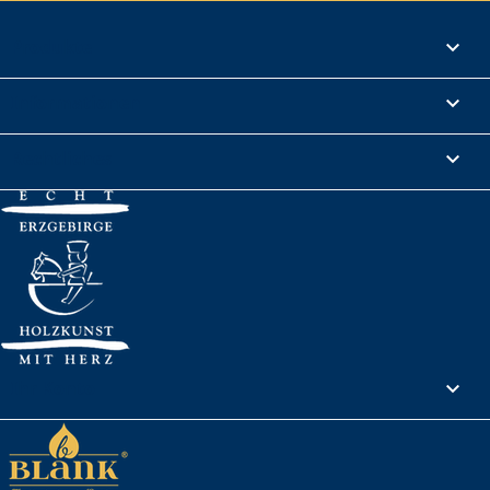
Produkte

Informationen

Rechtliches

Ihr Konto
