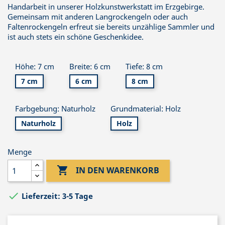
Handarbeit in unserer Holzkunstwerkstatt im Erzgebirge.
Gemeinsam mit anderen Langrockengeln oder auch
Faltenrockengeln erfreut sie bereits unzählige Sammler und
ist auch stets ein schöne Geschenkidee.
Höhe: 7 cm
Breite: 6 cm
Tiefe: 8 cm
7 cm
6 cm
8 cm
Farbgebung: Naturholz
Grundmaterial: Holz
Naturholz
Holz
Menge

IN DEN WARENKORB

Lieferzeit: 3-5 Tage