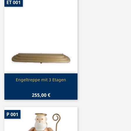
ET 001
Vorschau

Engeltreppe mit 3 Etagen
255,00 €
P 001