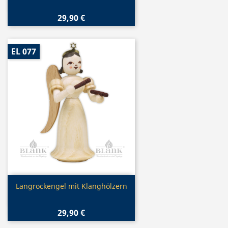
29,90 €
EL 077
Vorschau

Langrockengel mit Klanghölzern
29,90 €