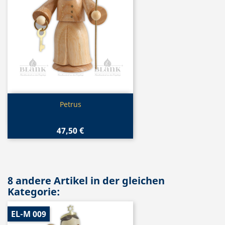
Vorschau

Petrus
47,50 €
8 andere Artikel in der gleichen
Kategorie:
EL-M 009