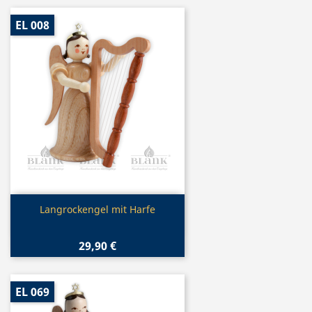
EL 008
Vorschau

Langrockengel mit Harfe
29,90 €
EL 069