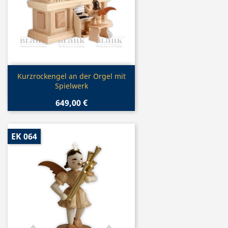
Vorschau

Kurzrockengel an der Orgel mit
Spielwerk
649,00 €
EK 064