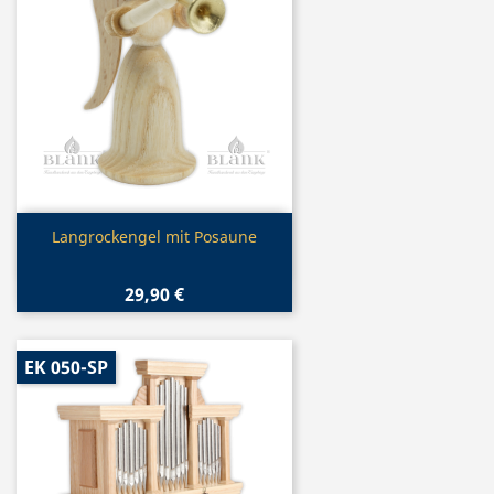
Vorschau

Langrockengel mit Posaune
29,90 €
EK 050-SP