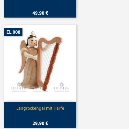
49,90 €
EL 008
Vorschau

Langrockengel mit Harfe
29,90 €