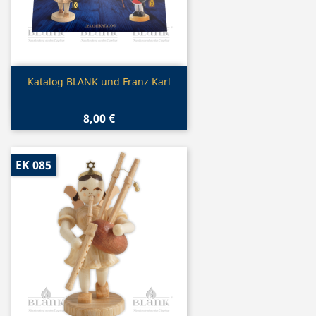
Vorschau

Katalog BLANK und Franz Karl
8,00 €
EK 085