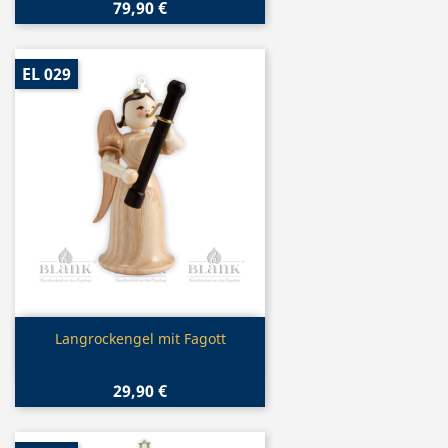
79,90 €
EL 029
Vorschau

Langrockengel mit Fagott
29,90 €