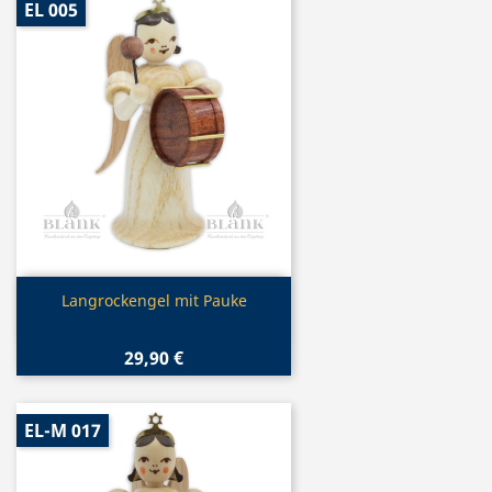
EL 005
Vorschau

Langrockengel mit Pauke
29,90 €
EL-M 017