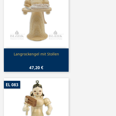
Vorschau

Langrockengel mit Stollen
47,20 €
EL 083