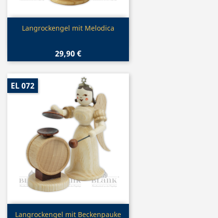
Vorschau

Langrockengel mit Melodica
29,90 €
EL 072
Vorschau

Langrockengel mit Beckenpauke