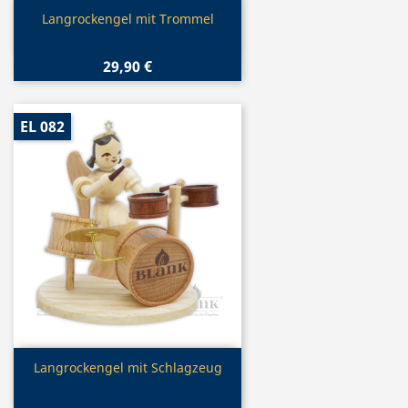
Vorschau

Langrockengel mit Trommel
29,90 €
EL 082
Vorschau

Langrockengel mit Schlagzeug