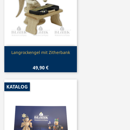
Vorschau

Langrockengel mit Zitherbank
49,90 €
KATALOG