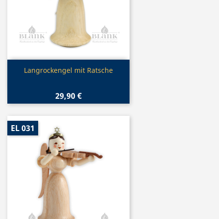
Vorschau

Langrockengel mit Ratsche
29,90 €
EL 031