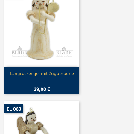
Vorschau

Langrockengel mit Zugposaune
29,90 €
EL 060