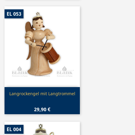
EL 053
Vorschau

Langrockengel mit Langtrommel
29,90 €
EL 004