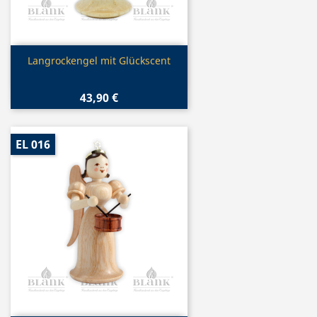
Vorschau

Langrockengel mit Glückscent
43,90 €
EL 016