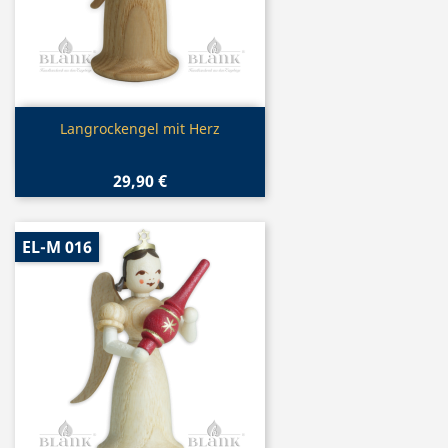
Vorschau

Langrockengel mit Herz
29,90 €
EL-M 016