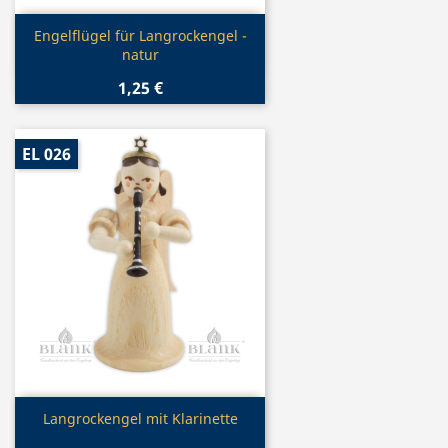
Vorschau

Engelflügel für Langrockengel -
natur
1,25 €
EL 026
Vorschau

Langrockengel mit Klarinette