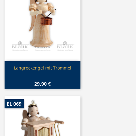
Vorschau

Langrockengel mit Trommel
29,90 €
EL 069