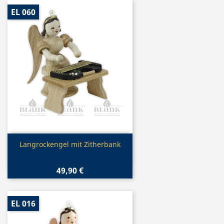
EL 060
Vorschau

Langrockengel mit Zitherbank
49,90 €
EL 016