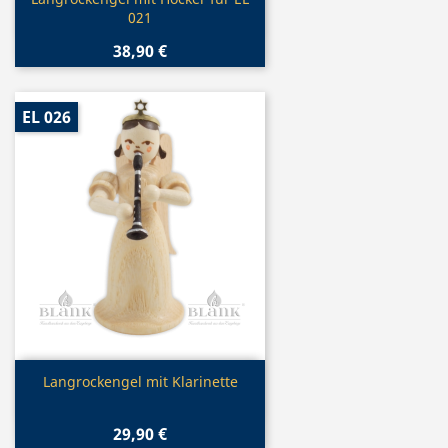

021
38,90 €
EL 026
Vorschau

Langrockengel mit Klarinette
29,90 €