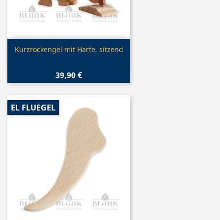
Vorschau

Kurzrockengel mit Harfe, sitzend
39,90 €
EL FLUEGEL