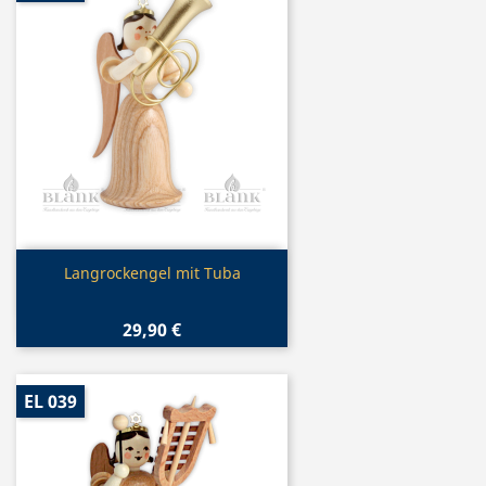
Vorschau

Langrockengel mit Tuba
29,90 €
EL 039