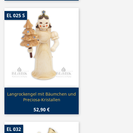
EL 025 S
Vorschau

Langrockengel mit Bäumchen und
Preciosa-Kristallen
52,90 €
EL 032