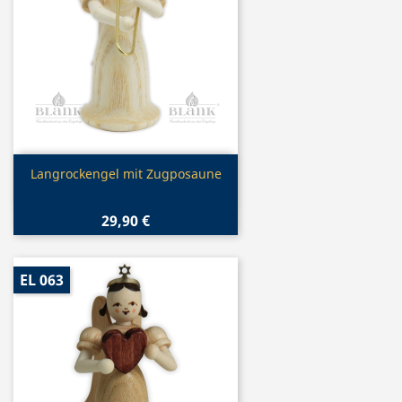
Vorschau

Langrockengel mit Zugposaune
29,90 €
EL 063