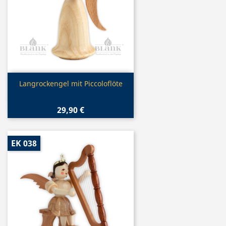
Vorschau

Langrockengel mit Piccoloflöte
29,90 €
EK 038