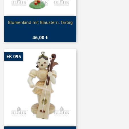
Vorschau

Blumenkind mit Blaustern, farbig
46,00 €
EK 095