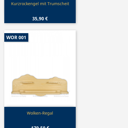
Vorschau

Kurzrockengel mit Trumscheit
35,90 €
WOR 001
Vorschau

Wolken-Regal