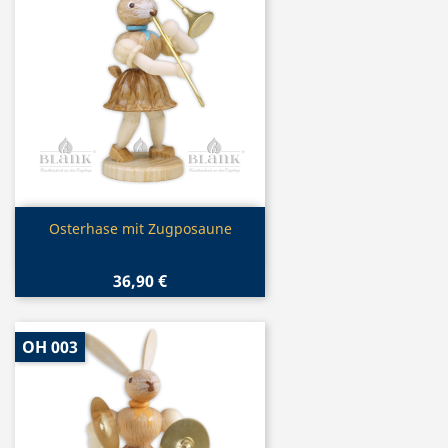
Vorschau

Osterhase mit Zugposaune
36,90 €
OH 003