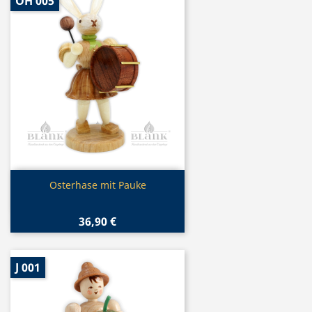
OH 005
Vorschau

Osterhase mit Pauke
36,90 €
J 001