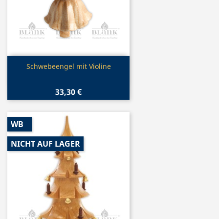
Vorschau

Schwebeengel mit Violine
33,30 €
WB
NICHT AUF LAGER