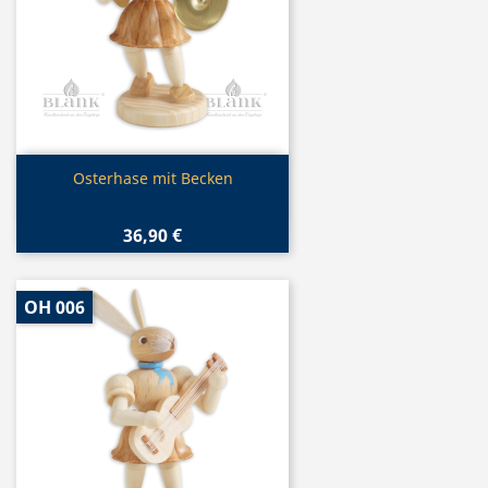
Vorschau

Osterhase mit Becken
36,90 €
OH 006