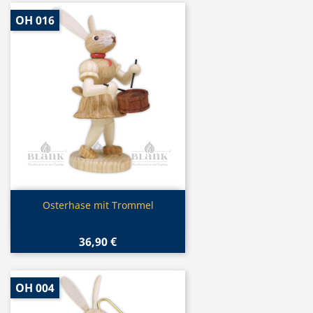
OH 016
Vorschau

Osterhase mit Trommel
36,90 €
OH 004