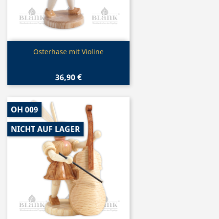
Vorschau

Osterhase mit Violine
36,90 €
OH 009
NICHT AUF LAGER