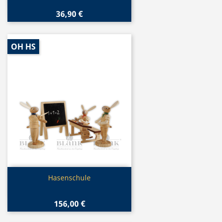
36,90 €
OH HS
Vorschau

Hasenschule
156,00 €