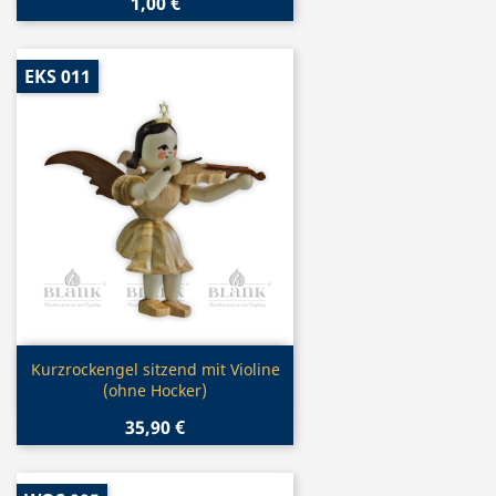
1,00 €
EKS 011
Vorschau

Kurzrockengel sitzend mit Violine
(ohne Hocker)
35,90 €