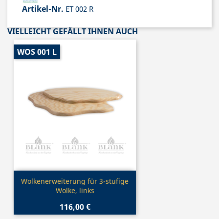
Artikel-Nr.
ET 002 R
VIELLEICHT GEFÄLLT IHNEN AUCH
WOS 001 L
Vorschau

Wolkenerweiterung für 3-stufige
Wolke, links
116,00 €