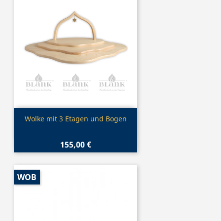
Vorschau

Wolke mit 3 Etagen und Bogen
155,00 €
WOB