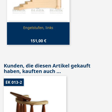
Vorschau

Engelstufen, links
151,00 €
Kunden, die diesen Artikel gekauft
haben, kauften auch ...
EK 013-2