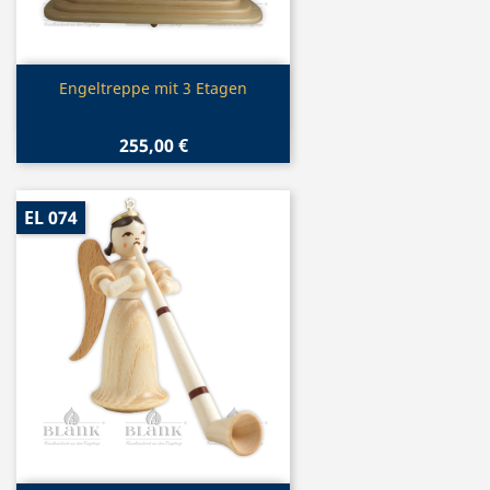
Vorschau

Engeltreppe mit 3 Etagen
255,00 €
EL 074