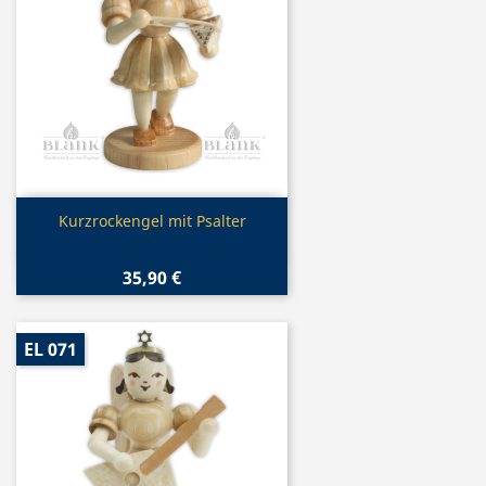
Vorschau

Kurzrockengel mit Psalter
35,90 €
EL 071