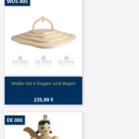
WOS 005
Vorschau

Wolke mit 4 Etagen und Bogen
235,00 €
EK 080