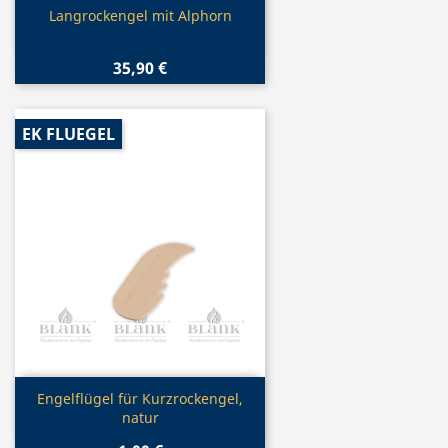
Vorschau

Langrockengel mit Alphorn
35,90 €
EK FLUEGEL
Vorschau

Engelflügel für Kurzrockengel,
natur