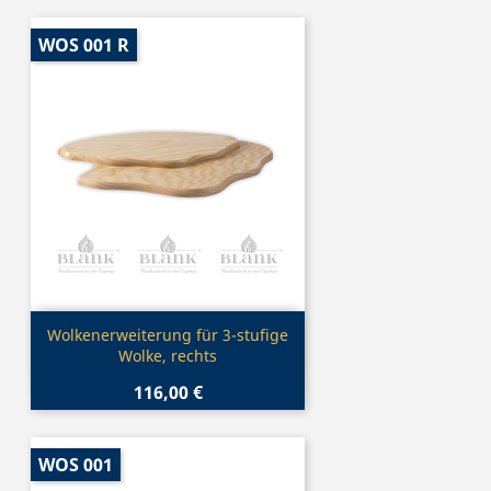
WOS 001 R
Vorschau

Wolkenerweiterung für 3-stufige
Wolke, rechts
116,00 €
WOS 001