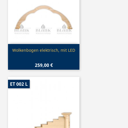
Vorschau

Wolkenbogen elektrisch, mit LED
259,00 €
ET 002 L