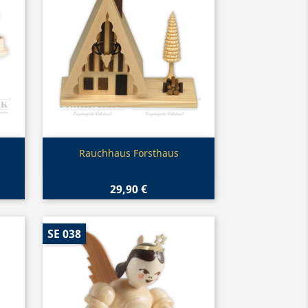
Vorschau

Rauchhaus Forsthaus
29,90 €
SE 038