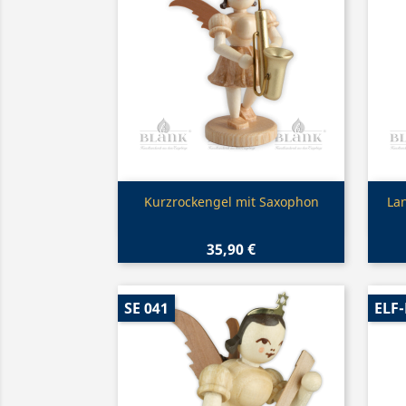
Vorschau

Kurzrockengel mit Saxophon
La
35,90 €
SE 041
ELF