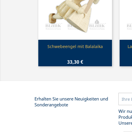
Vorschau

Schwebeengel mit Balalaika
La
33,30 €
Erhalten Sie unsere Neuigkeiten und
Sonderangebote
Wir nu
Produk
Unsere