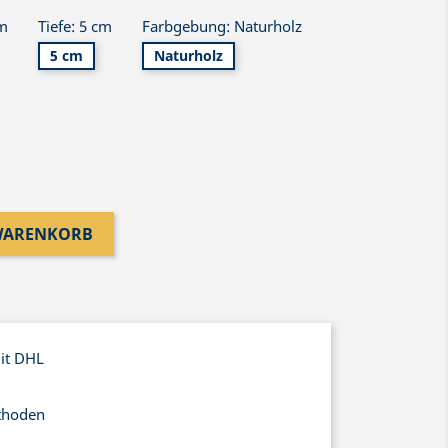
cm
Tiefe: 5 cm
Farbgebung: Naturholz
5 cm
Naturholz
 WARENKORB
mit DHL
thoden