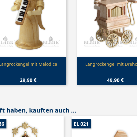
Vorschau
Vorschau


Langrockengel mit Melodica
Langrockengel mit Dreho
29,90 €
49,90 €
t haben, kauften auch ...
36
EL 021