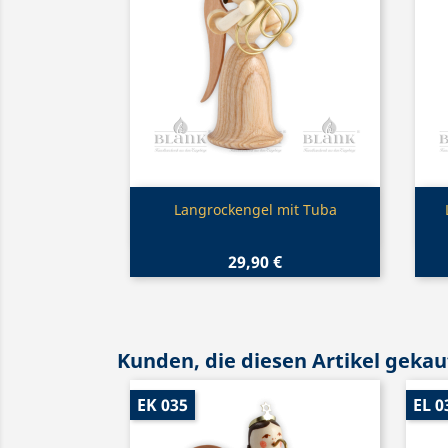
Vorschau

Langrockengel mit Tuba
29,90 €
Kunden, die diesen Artikel gekauf
EK 035
EL 0