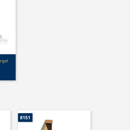
rgel
8151