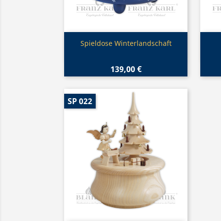
Vorschau

Spieldose Winterlandschaft
139,00 €
SP 022