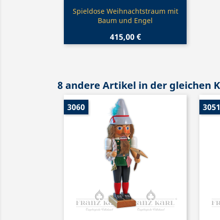
Vorschau

Spieldose Weihnachtstraum mit
Baum und Engel
415,00 €
8 andere Artikel in der gleichen 
3060
305