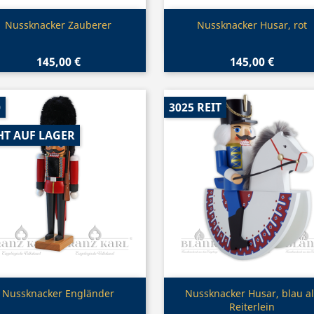
Vorschau
Vorschau


Nussknacker Zauberer
Nussknacker Husar, rot
145,00 €
145,00 €
0
3025 REIT
HT AUF LAGER
Vorschau
Vorschau


Nussknacker Engländer
Nussknacker Husar, blau al
Reiterlein