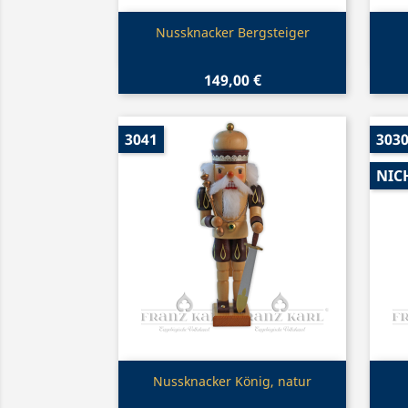
Vorschau

Nussknacker Bergsteiger
149,00 €
3041
303
NIC
Vorschau

Nussknacker König, natur