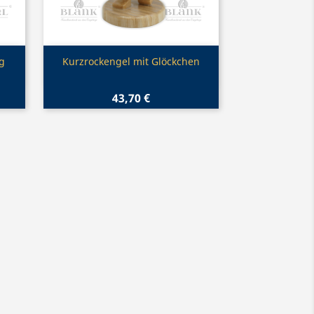
Vorschau

g
Kurzrockengel mit Glöckchen
43,70 €