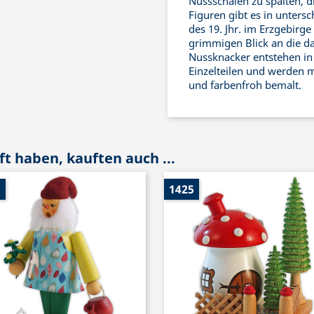
Nussschalen zu spalten, d
Figuren gibt es in untersc
des 19. Jhr. im Erzgebirge
grimmigen Blick an die d
Nussknacker entstehen in 
Einzelteilen und werden m
und farbenfroh bemalt.
t haben, kauften auch ...
1
1425