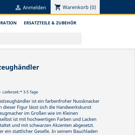
shopping_cart


Warenkorb
(0)
Anmelden
ORATION
ERSATZTEILE & ZUBEHÖR
zeughändler
Lieferzeit:* 3-5 Tage
pielzeughändler ist ein farbenfroher Nussknacker
An dieser Figur lässt sich die Handwerkskunst
zeugmacher im Großen wie im Kleinen
elbst ist mit hochwertigen Farben und Lacken
taltet und mit schwarzen Akzenten abgesetzt.
er ein stattlicher Geselle. In seinem Bauchladen