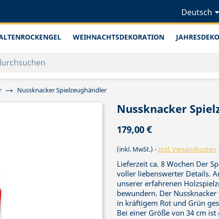
Deutsch
ALTENROCKENGEL
WEIHNACHTSDEKORATION
JAHRESDEK
r
Nussknacker Spielzeughändler
Nussknacker Spiel
179,00 €
(inkl. MwSt.)
zzgl. Versandkosten
Lieferzeit ca. 8 Wochen Der S
voller liebenswerter Details. 
unserer erfahrenen Holzspiel
bewundern. Der Nussknacker s
in kräftigem Rot und Grün ges
Bei einer Größe von 34 cm ist 