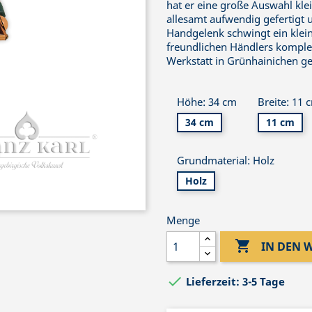
hat er eine große Auswahl kl
allesamt aufwendig gefertigt
Handgelenk schwingt ein klei
freundlichen Händlers komplet
Werkstatt in Grünhainichen gef
Höhe: 34 cm
Breite: 11 
34 cm
11 cm
Grundmaterial: Holz
Holz
Menge

IN DEN

Lieferzeit: 3-5 Tage