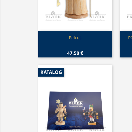
Vorschau

Petrus
R
47,50 €
KATALOG