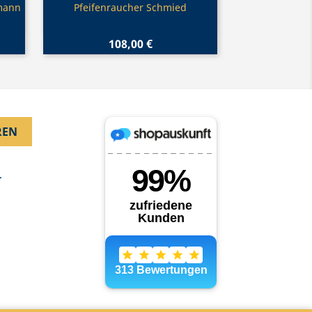
Vorschau

mann
Pfeifenraucher Schmied
108,00 €
.