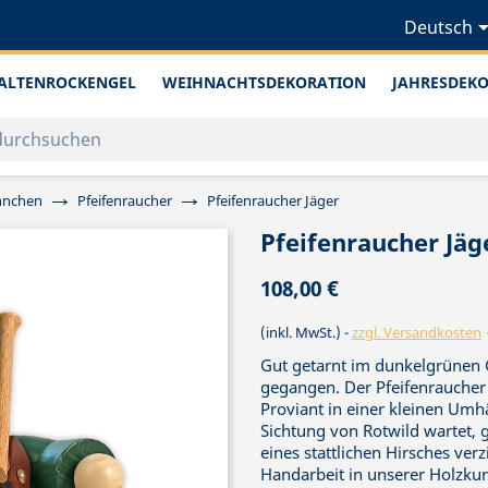
Deutsch
ALTENROCKENGEL
WEIHNACHTSDEKORATION
JAHRESDEK
nnchen
Pfeifenraucher
Pfeifenraucher Jäger
Pfeifenraucher Jäg
108,00 €
(inkl. MwSt.)
zzgl. Versandkosten
Gut getarnt im dunkelgrünen G
gegangen. Der Pfeifenraucher 
Proviant in einer kleinen Umh
Sichtung von Rotwild wartet, g
eines stattlichen Hirsches verzi
Handarbeit in unserer Holzkuns