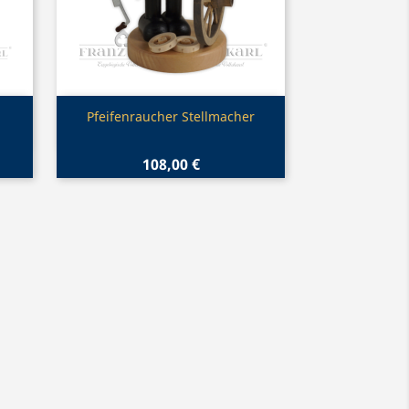
Vorschau

Pfeifenraucher Stellmacher
108,00 €