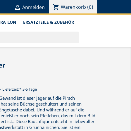
shopping_cart


Warenkorb
(0)
Anmelden
ORATION
ERSATZTEILE & ZUBEHÖR
er
Lieferzeit:* 3-5 Tage
ewand ist dieser Jäger auf die Pirsch
hat seine Büchse geschultert und seinen
ängetasche dabei. Und während er auf die
enießt er noch sein Pfeifchen, das mit dem Bild
ert ist...Diese Rauchfigur entsteht in liebevoller
twerkstatt in Grünhainichen. Sie ist ein