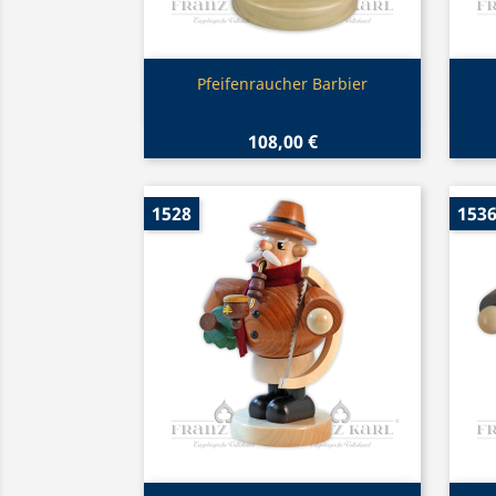
Vorschau

Pfeifenraucher Barbier
108,00 €
1528
153