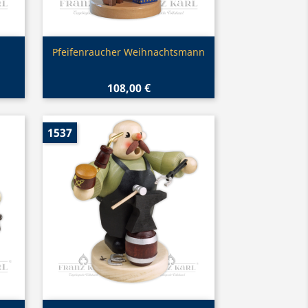
Vorschau

Pfeifenraucher Weihnachtsmann
108,00 €
1537