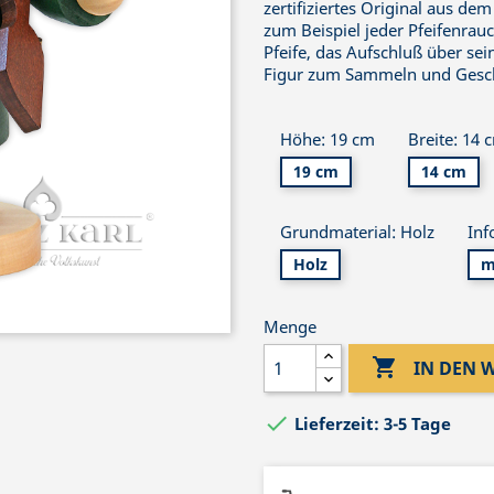
zertifiziertes Original aus dem
zum Beispiel jeder Pfeifenrau
Pfeife, das Aufschluß über sei
Figur zum Sammeln und Gesch
Höhe: 19 cm
Breite: 14 
19 cm
14 cm
Grundmaterial: Holz
Inf
Holz
m
Menge

IN DEN

Lieferzeit: 3-5 Tage