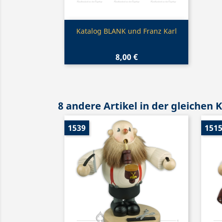
Vorschau

Katalog BLANK und Franz Karl
8,00 €
8 andere Artikel in der gleichen 
1539
151