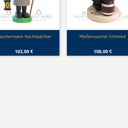
Vorschau
Vorschau


äuchermann Nachtwächter
Pfeifenraucher Schmied
103,00 €
108,00 €