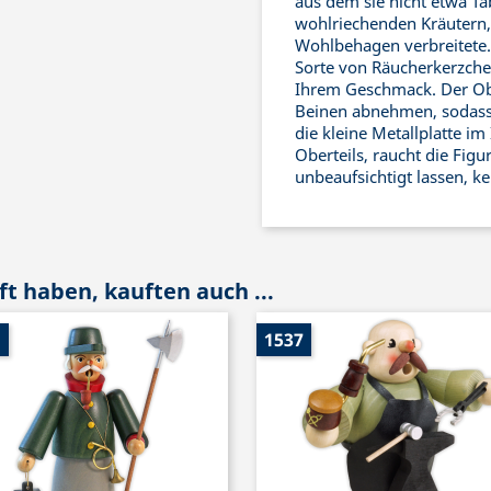
aus dem sie nicht etwa T
wohlriechenden Kräutern,
Wohlbehagen verbreitete.
Sorte von Räucherkerzche
Ihrem Geschmack. Der Obe
Beinen abnehmen, sodass
die kleine Metallplatte i
Oberteils, raucht die Fig
unbeaufsichtigt lassen, ke
t haben, kauften auch ...
1
1537