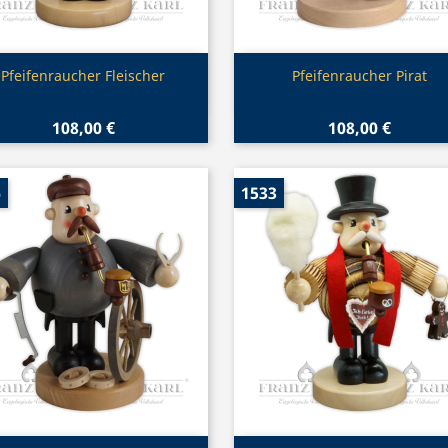
Vorschau
Vorschau


Pfeifenraucher Fleischer
Pfeifenraucher Pirat
108,00 €
108,00 €
6
1533