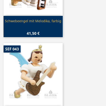
Vorschau

Schwebeengel mit Melodika, farbig
41,50 €
SEF 043