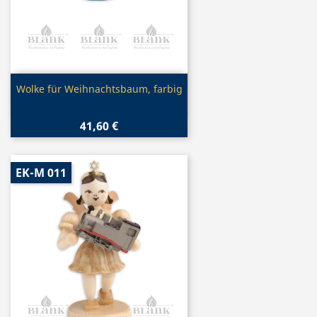
Vorschau

Wolke für Weihnachtsbaum, farbig
41,60 €
EK-M 011