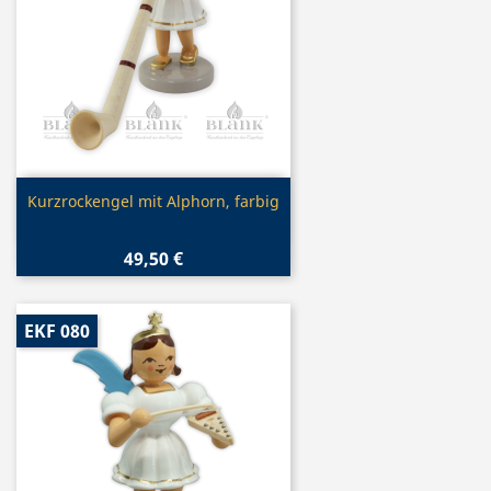
Vorschau

Kurzrockengel mit Alphorn, farbig
49,50 €
EKF 080