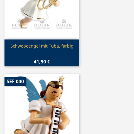
Vorschau

Schwebeengel mit Tuba, farbig
41,50 €
SEF 040