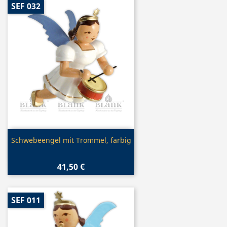
SEF 032
Vorschau

Schwebeengel mit Trommel, farbig
41,50 €
SEF 011