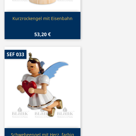
Vorschau

Kurzrockengel mit Eisenbahn
53,20 €
SEF 033
Vorschau

Schwebeengel mit Herz, farbig