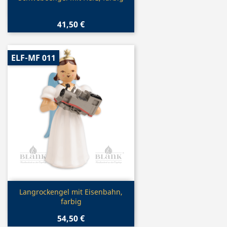
41,50 €
ELF-MF 011
Vorschau

Langrockengel mit Eisenbahn,
farbig
54,50 €