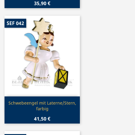
35,90 €
SEF 042
Vorschau

Schwebeengel mit Laterne/Stern,
farbig
41,50 €