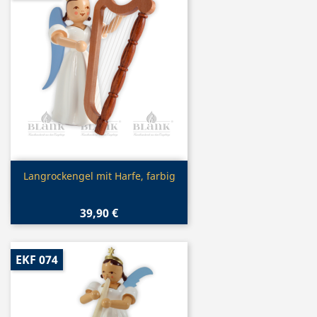
Vorschau

Langrockengel mit Harfe, farbig
39,90 €
EKF 074