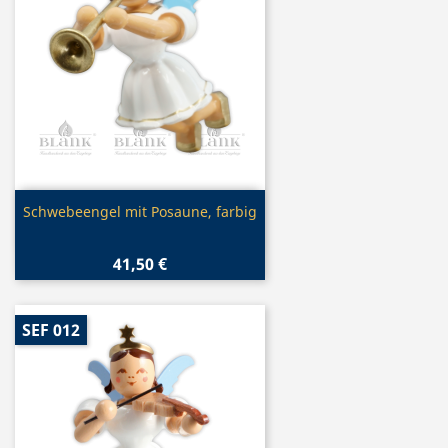
Vorschau

Schwebeengel mit Posaune, farbig
41,50 €
SEF 012