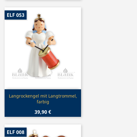
ELF 053
Vorschau

Langrockengel mit Langtrommel,
farbig
39,90 €
ELF 008