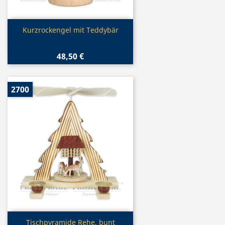
Vorschau

Kurzrockengel mit Teddybär
48,50 €
2700
Vorschau

Tischpyramide Rehe, bunt