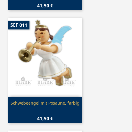
41,50 €
SEF 011
Vorschau

Schwebeengel mit Posaune, farbig
41,50 €