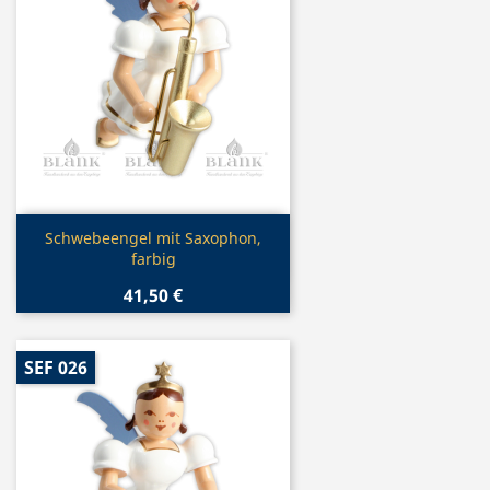
Vorschau

Schwebeengel mit Saxophon,
farbig
41,50 €
SEF 026