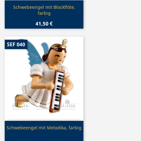
Vorschau

Schwebeengel mit Blockflöte,
farbig
41,50 €
SEF 040
Vorschau

Schwebeengel mit Melodika, farbig