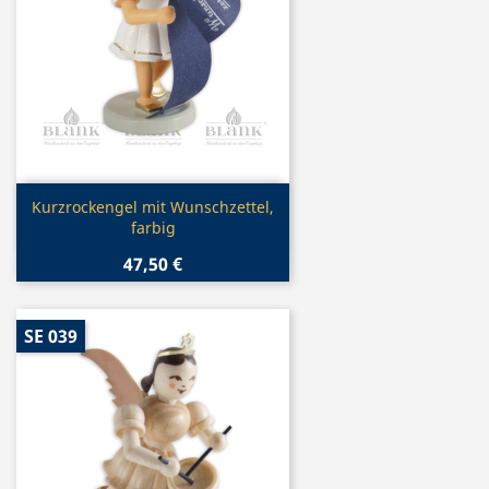
Vorschau

Kurzrockengel mit Wunschzettel,
farbig
47,50 €
SE 039