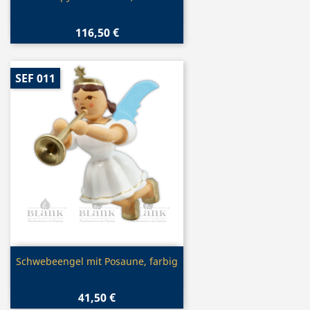
116,50 €
SEF 011
Vorschau

Schwebeengel mit Posaune, farbig
41,50 €