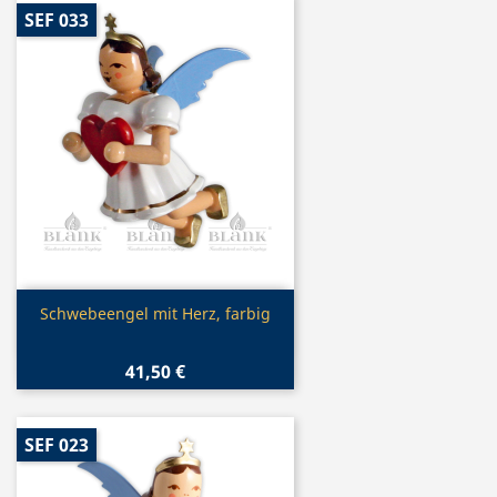
SEF 033
Vorschau

Schwebeengel mit Herz, farbig
41,50 €
SEF 023