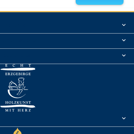
Produkte

Informationen

Rechtliches

Ihr Konto
