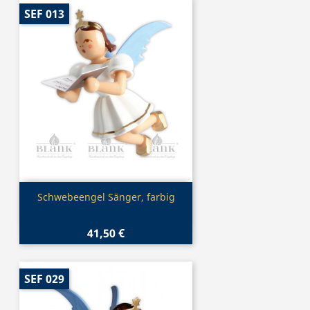
SEF 013
Vorschau

Schwebeengel Sänger, farbig
41,50 €
SEF 029