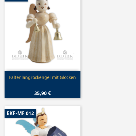
Vorschau

Faltenlangrockengel mit Glocken
35,90 €
EKF-MF 012