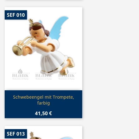
SEF 010
Vorschau

Schwebeengel mit Trompete,
farbig
41,50 €
SEF 013