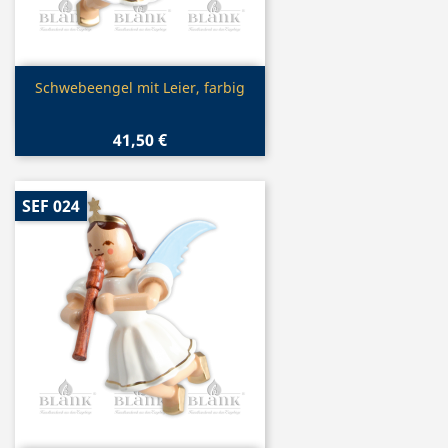
Vorschau

Schwebeengel mit Leier, farbig
41,50 €
SEF 024