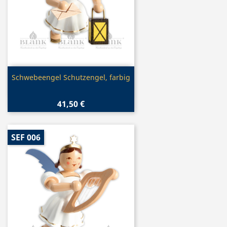
Vorschau

Schwebeengel Schutzengel, farbig
41,50 €
SEF 006