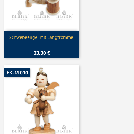
Vorschau

Schwebeengel mit Langtrommel
33,30 €
EK-M 010