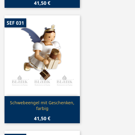
41,50 €
SEF 031
Vorschau

Schwebeengel mit Geschenken,
farbig
41,50 €