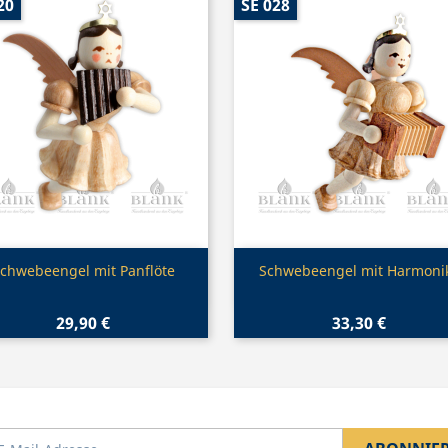
20
SE 028
Vorschau
Vorschau


chwebeengel mit Panflöte
Schwebeengel mit Harmoni
29,90 €
33,30 €