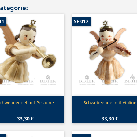
Kategorie:
11
SE 012
Vorschau
Vorschau


chwebeengel mit Posaune
Schwebeengel mit Violine
33,30 €
33,30 €