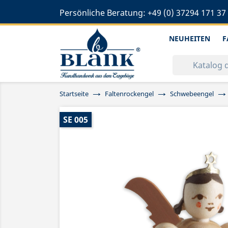
Persönliche Beratung:
+49 (0) 37294 171 37
NEUHEITEN
F
Startseite
Faltenrockengel
Schwebeengel
SE 005