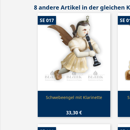
8 andere Artikel in der gleichen 
SE 017
SE 0
Vorschau

Schwebeengel mit Klarinette
S
33,30 €