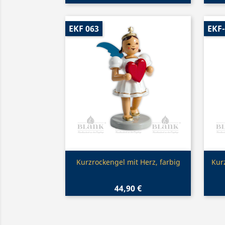
EKF 063
EKF
Vorschau

Kurzrockengel mit Herz, farbig
Kur
44,90 €