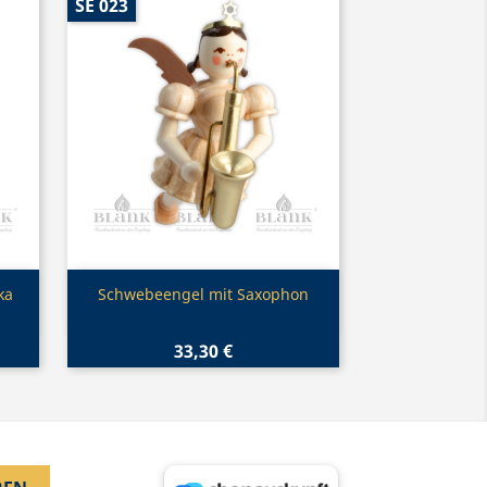
SE 023
Vorschau

ka
Schwebeengel mit Saxophon
33,30 €