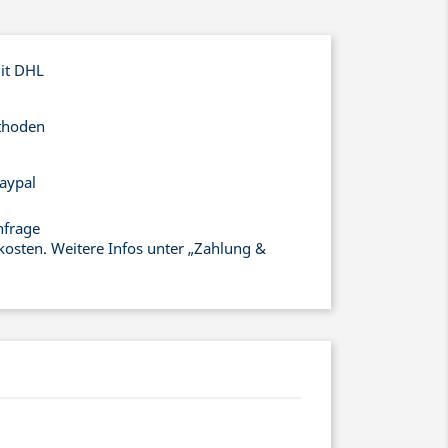
mit DHL
thoden
aypal
nfrage
kosten. Weitere Infos unter „Zahlung &