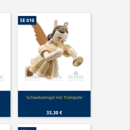
SE 010
Vorschau

Schwebeengel mit Trompete
33,30 €