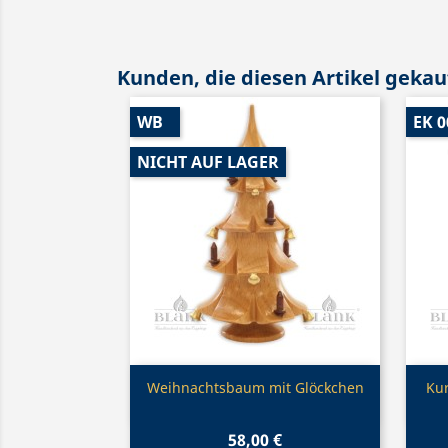
Kunden, die diesen Artikel gekauf
WB
EK 0
NICHT AUF LAGER
Vorschau

Weihnachtsbaum mit Glöckchen
Ku
58,00 €