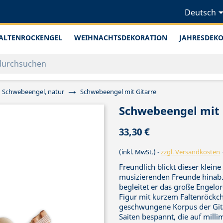
Deutsch
ALTENROCKENGEL
WEIHNACHTSDEKORATION
JAHRESDEK
Schwebeengel, natur
Schwebeengel mit Gitarre
Schwebeengel mit 
33,30 €
(inkl. MwSt.)
zzgl. Versandkosten
Freundlich blickt dieser klei
musizierenden Freunde hinab.
begleitet er das große Engelo
Figur mit kurzem Faltenröckche
geschwungene Korpus der Gitar
Saiten bespannt, die auf mil