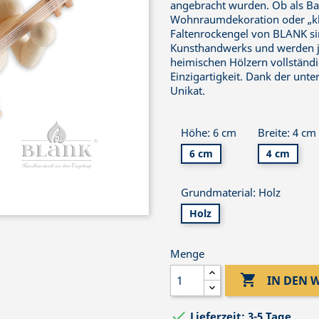
angebracht wurden. Ob als 
Wohnraumdekoration oder „kl
Faltenrockengel von BLANK si
Kunsthandwerks und werden j
heimischen Hölzern vollständi
Einzigartigkeit. Dank der unte
Unikat.
Höhe: 6 cm
Breite: 4 cm
6 cm
4 cm
Grundmaterial: Holz
Holz
Menge

IN DEN

Lieferzeit: 3-5 Tage