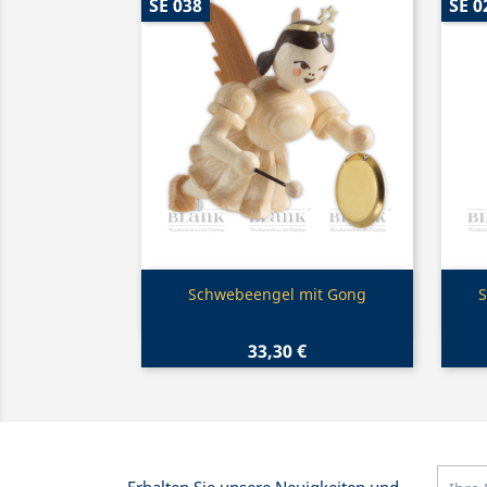
SE 038
SE 0
Vorschau

Schwebeengel mit Gong
S
33,30 €