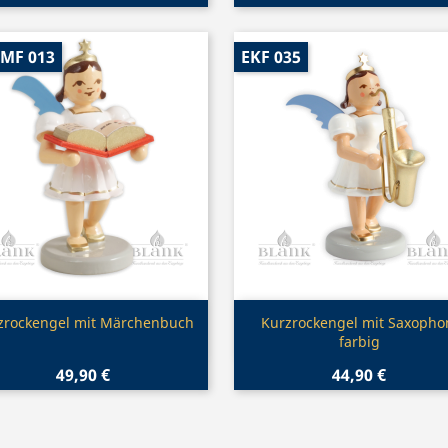
-MF 013
EKF 035
Vorschau
Vorschau


zrockengel mit Märchenbuch
Kurzrockengel mit Saxopho
farbig
49,90 €
44,90 €