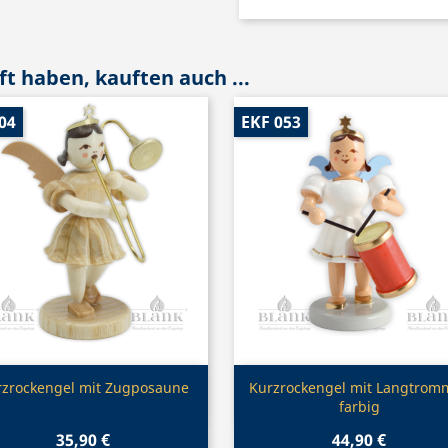
t haben, kauften auch ...
04
EKF 053
Vorschau
Vorschau


rzrockengel mit Zugposaune
Kurzrockengel mit Langtromm
farbig
35,90 €
44,90 €