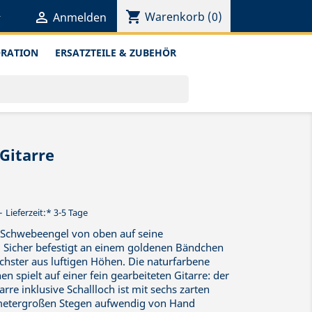
shopping_cart


Warenkorb
(0)
Anmelden
ORATION
ERSATZTEILE & ZUBEHÖR
Gitarre
Lieferzeit:* 3-5 Tage
ne Schwebeengel von oben auf seine
 Sicher befestigt an einem goldenen Bändchen
rchster aus luftigen Höhen. Die naturfarbene
n spielt auf einer fein gearbeiteten Gitarre: der
re inklusive Schallloch ist mit sechs zarten
limetergroßen Stegen aufwendig von Hand