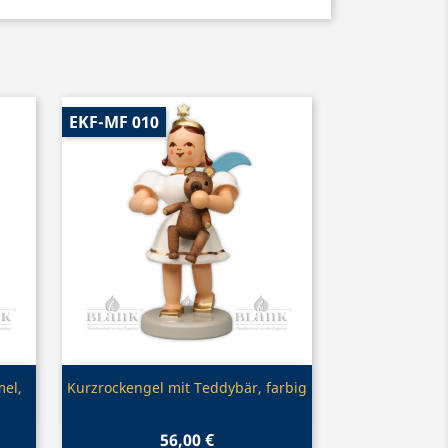
EKF-MF 010
Vorschau

el,
Kurzrockengel mit Teddybär, farbig
56,00 €