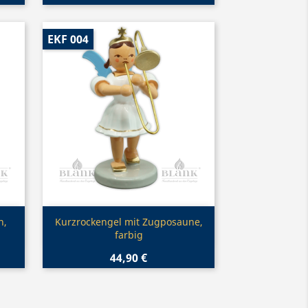
EKF 004
Vorschau

n,
Kurzrockengel mit Zugposaune,
farbig
44,90 €