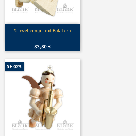
Vorschau

Schwebeengel mit Balalaika
33,30 €
SE 023