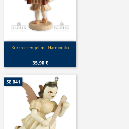
Vorschau

Kurzrockengel mit Harmonika
35,90 €
SE 041