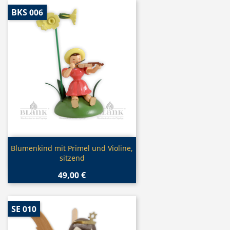
BKS 006
Vorschau

Blumenkind mit Primel und Violine,
sitzend
49,00 €
SE 010