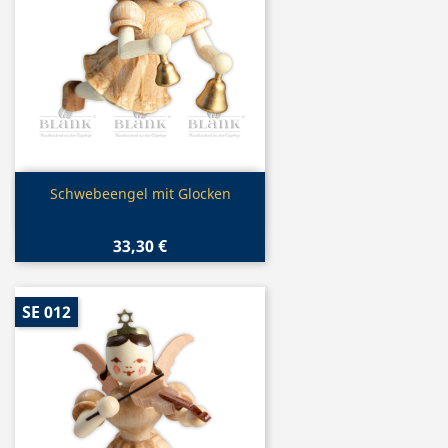
Vorschau

Schwebeengel mit Glocken
33,30 €
SE 012