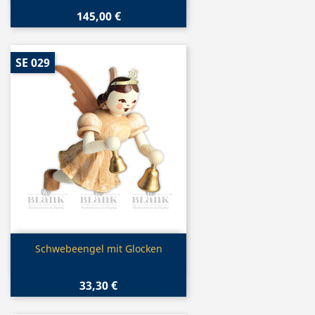
145,00 €
SE 029
Vorschau

Schwebeengel mit Glocken
33,30 €