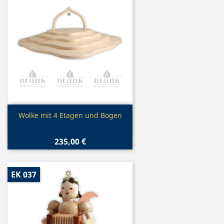
Vorschau

Wolke mit 4 Etagen und Bogen
235,00 €
EK 037