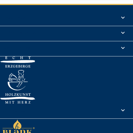
Produkte

Informationen

Rechtliches

Ihr Konto
