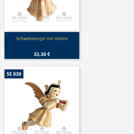
Vorschau

Schwebeengel mit Violine
33,30 €
SE 030