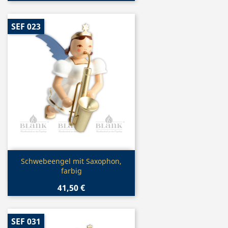
SEF 023
Vorschau

Schwebeengel mit Saxophon,
farbig
41,50 €
SEF 031