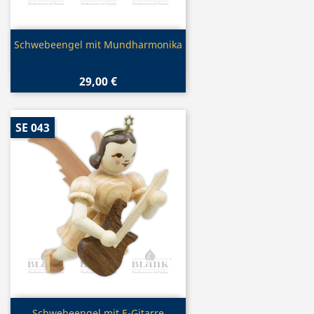
Vorschau

Schwebeengel mit Mundharmonika
29,00 €
SE 043
Vorschau
Schwebeengel mit E-Gitarre