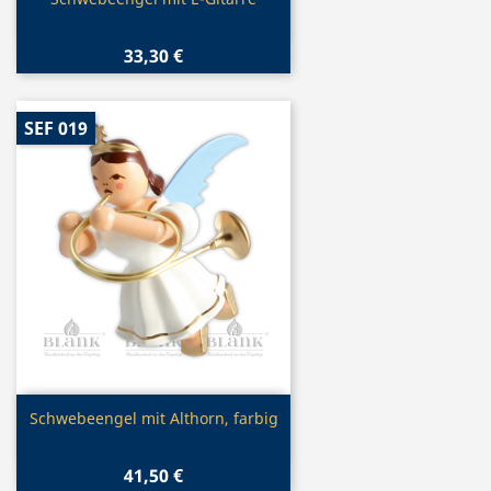

33,30 €
SEF 019
Vorschau

Schwebeengel mit Althorn, farbig
41,50 €