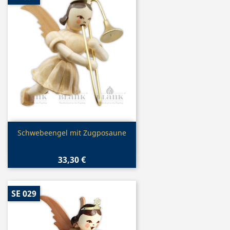
Vorschau

Schwebeengel mit Zugposaune
33,30 €
SE 029