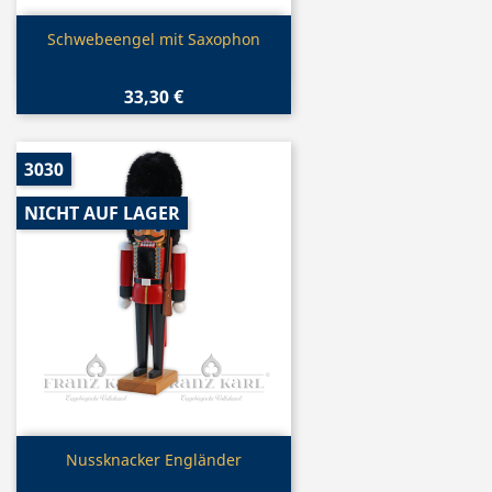
Vorschau

Schwebeengel mit Saxophon
33,30 €
3030
NICHT AUF LAGER
Vorschau

Nussknacker Engländer