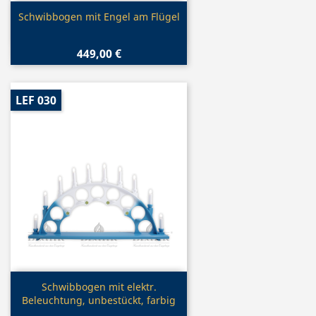
Vorschau

Schwibbogen mit Engel am Flügel
449,00 €
LEF 030
Vorschau

Schwibbogen mit elektr.
Beleuchtung, unbestückt, farbig