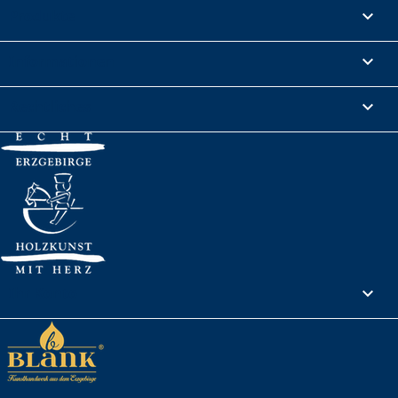
Produkte

Informationen

Rechtliches

Ihr Konto
