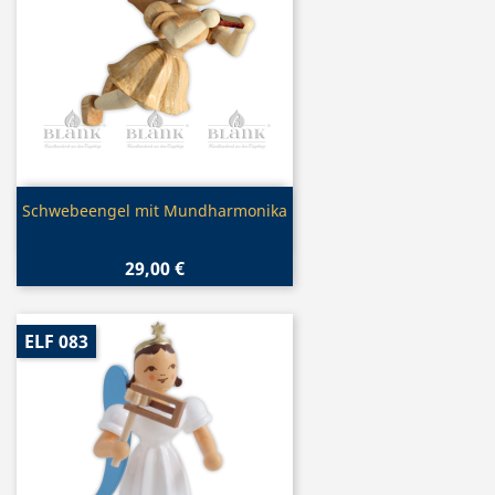
Vorschau

Schwebeengel mit Mundharmonika
29,00 €
ELF 083