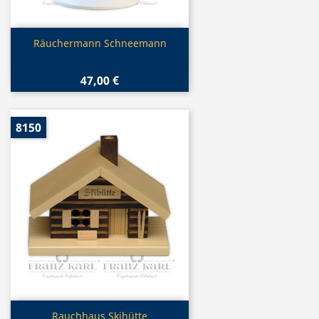
Vorschau

Räuchermann Schneemann
47,00 €
8150
Vorschau

Rauchhaus Skihütte