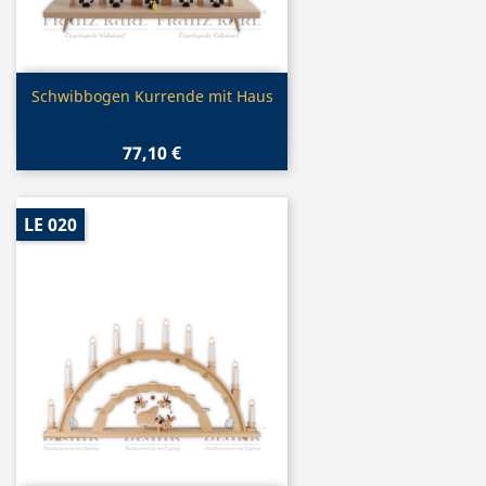
Vorschau

Schwibbogen Kurrende mit Haus
77,10 €
LE 020