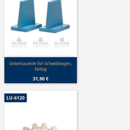
Vorschau

Unterbauteile für Schwibbogen,
farbig
31,90 €
LU-6120