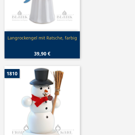
Vorschau

Langrockengel mit Ratsche, farbig
39,90 €
1810