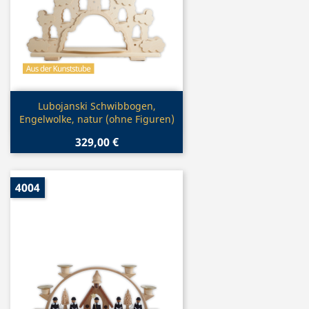
Vorschau

Lubojanski Schwibbogen,
Engelwolke, natur (ohne Figuren)
329,00 €
4004