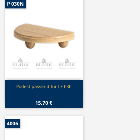
P 030N
Vorschau

Podest passend für LE 030
15,70 €
4006