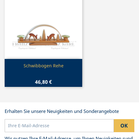
Vorschau

Schwibbogen Rehe
46,80 €
Erhalten Sie unsere Neuigkeiten und Sonderangebote
Wir nutzen Ihre E-Mail-Adresse, um Ihnen Neuigkeiten rund