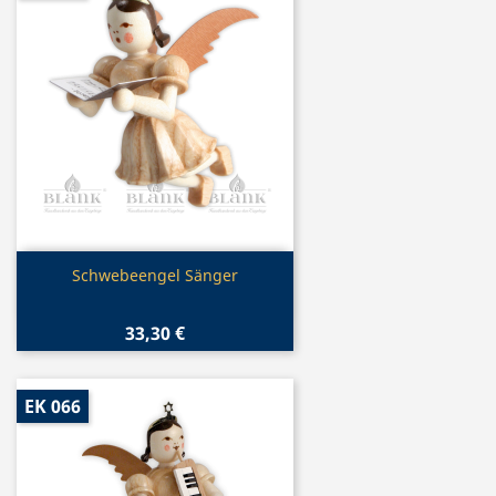
Vorschau

Schwebeengel Sänger
33,30 €
EK 066