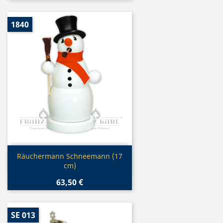
1840
Vorschau

Räuchermann Schneemann (17
cm)
63,50 €
SE 013