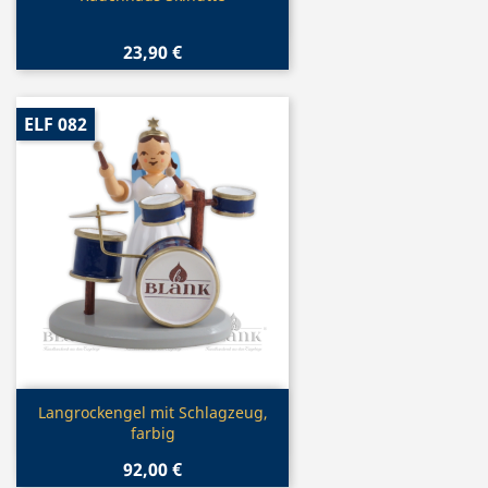
23,90 €
ELF 082
Vorschau

Langrockengel mit Schlagzeug,
farbig
92,00 €