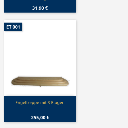
31,90 €
ET 001
Vorschau

Engeltreppe mit 3 Etagen
255,00 €