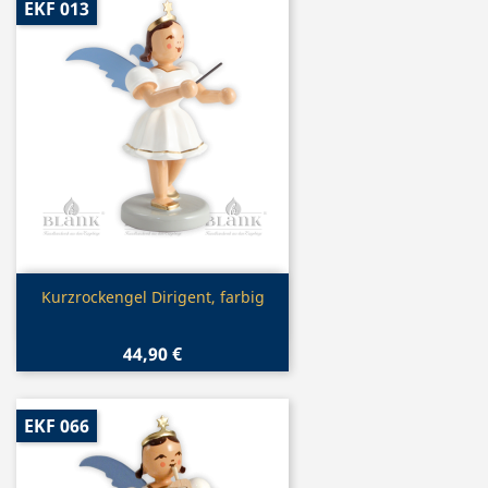
EKF 013
Vorschau

Kurzrockengel Dirigent, farbig
44,90 €
EKF 066