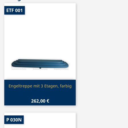
ETF 001
Vorschau

Engeltreppe mit 3 Etagen, farbig
262,00 €
P 030N