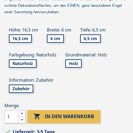
schöne Dekorationsflächen, um den EINEN, ganz besonderen Engel 
einer Sammlung hervorzuheben.
Höhe: 16,5 cm
Breite: 6 cm
Tiefe: 6,5 cm
16,5 cm
6 cm
6,5 cm
Farbgebung: Naturholz
Grundmaterial: Holz
Naturholz
Holz
Information: Zubehör
Zubehör
Menge

IN DEN WARENKORB

Lieferzeit: 3-5 Tage