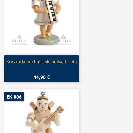
Vorschau

Kurzrockengel mit Melodika, farbig
44,90 €
EK 006