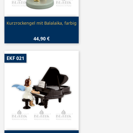
Vorschau

Kurzrockengel mit Balalaika, farbig
44,90 €
EKF 021