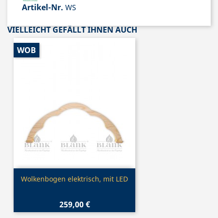
Artikel-Nr.
WS
VIELLEICHT GEFÄLLT IHNEN AUCH
WOB
Vorschau

Wolkenbogen elektrisch, mit LED
259,00 €