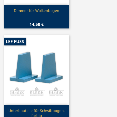
Vorschau

Dimmer für Wolkenbogen
14,50 €
LEF FUSS
Vorschau

Unterbauteile für Schwibbogen,
farbig