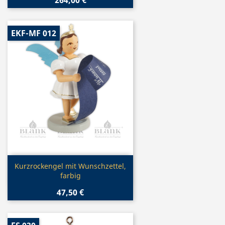
EKF-MF 012
Vorschau

Kurzrockengel mit Wunschzettel,
farbig
47,50 €