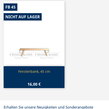
FB 45
NICHT AUF LAGER
Vorschau

Fensterbank, 45 cm
16,00 €
Erhalten Sie unsere Neuigkeiten und Sonderangebote