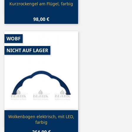
Vorschau

Kurzrockengel am Flügel, farbig
98,00 €
WOBF
NICHT AUF LAGER
Vorschau

Wolkenbogen elektrisch, mit LED,
farbig
264,00 €