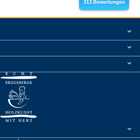
Produkte

Informationen

Rechtliches

Ihr Konto
