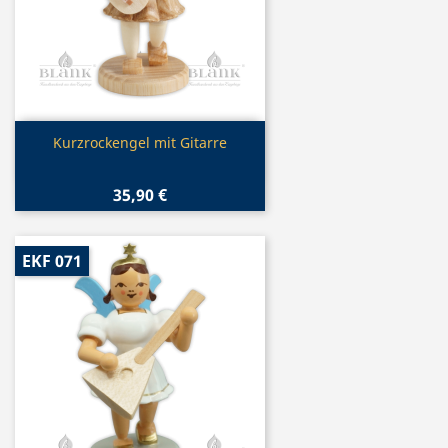
Vorschau

Kurzrockengel mit Gitarre
35,90 €
EKF 071