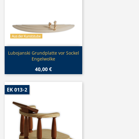
Vorschau

Lubojanski Grundplatte vor Sockel
Engelwolke
40,00 €
EK 013-2