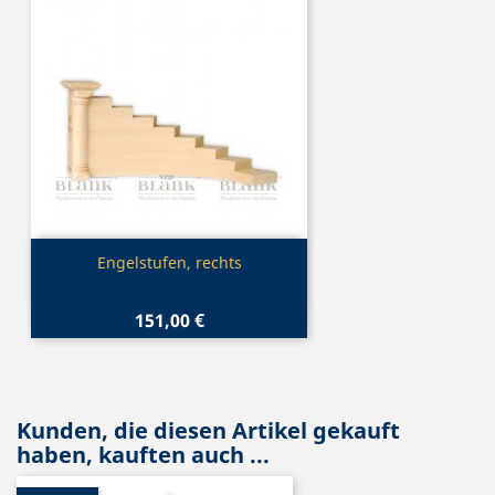
Vorschau

Engelstufen, rechts
151,00 €
Kunden, die diesen Artikel gekauft
haben, kauften auch ...