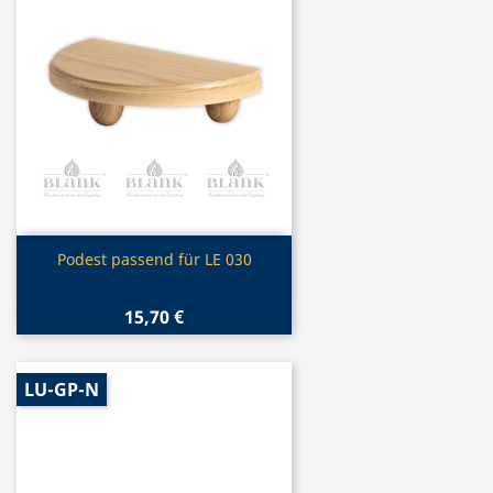
Vorschau

Podest passend für LE 030
15,70 €
LU-GP-N