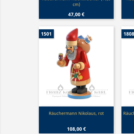
cm)
47,00 €
1501
180
Vorschau

Räuchermann Nikolaus, rot
Räuch
108,00 €