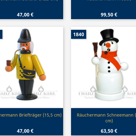
47,00 €
99,50 €
8
1840
Vorschau
Vorschau


ermann Briefträger (15,5 cm)
Räuchermann Schneemann 
cm)
47,00 €
63,50 €