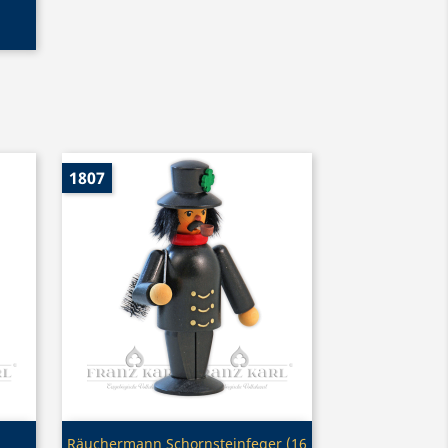
1807
Vorschau

Räuchermann Schornsteinfeger (16