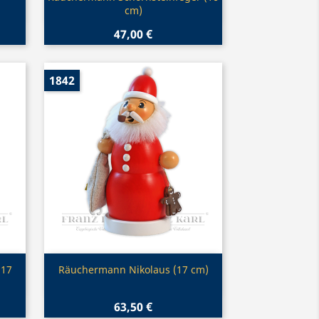
cm)
47,00 €
1842
Vorschau

(17
Räuchermann Nikolaus (17 cm)
63,50 €