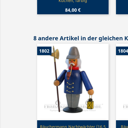
Kuchen, farbig
84,00 €
8 andere Artikel in der gleichen 
1802
180
Vorschau

Räuchermann Nachtwächter (16,5
Räu