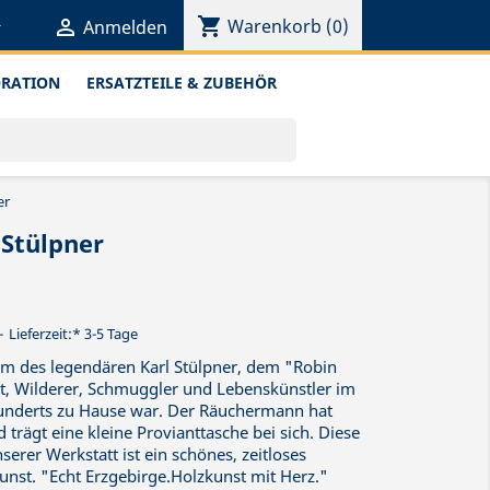
shopping_cart


Warenkorb
(0)
Anmelden
ORATION
ERSATZTEILE & ZUBEHÖR
er
Stülpner
Lieferzeit:* 3-5 Tage
orm des legendären Karl Stülpner, dem "Robin
at, Wilderer, Schmuggler und Lebenskünstler im
hunderts zu Hause war. Der Räuchermann hat
 trägt eine kleine Provianttasche bei sich. Diese
serer Werkstatt ist ein schönes, zeitloses
kunst. "Echt Erzgebirge.Holzkunst mit Herz."