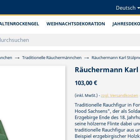
Deutsch
ALTENROCKENGEL
WEIHNACHTSDEKORATION
JAHRESDEK
nnchen
Traditionelle Räuchermännchen
Räuchermann Karl Stülpn
Räuchermann Karl 
103,00 €
(inkl. MwSt.)
zzgl. Versandkosten
Traditionelle Rauchfigur in F
Hood Sachsens", der als Sold
Erzgebirge Ende des 18. Jahr
seine hölzerne Flinte dabei und
traditionelle Rauchfigur aus un
Beispiel erzgebirgischer Holz