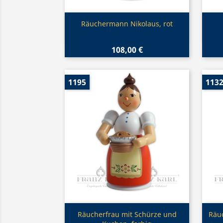
Vorschau

Räuchermann Nikolaus, rot
108,00 €
1195
113
Vorschau

Räucherfrau mit Schürze und
Räu