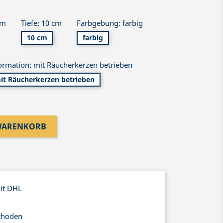
cm
Tiefe: 10 cm
Farbgebung: farbig
10 cm
farbig
ormation: mit Räucherkerzen betrieben
it Räucherkerzen betrieben
 WARENKORB
mit DHL
thoden