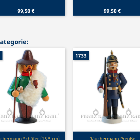
99,50 €
99,50 €
Kategorie:
4
1733
Vorschau
Vorschau


chermann Schäfer (15,5 cm)
Räuchermann Preuße