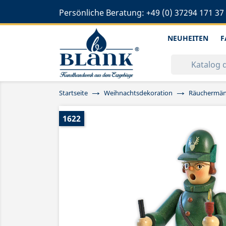
Persönliche Beratung:
+49 (0) 37294 171 37
NEUHEITEN
F
Startseite
Weihnachtsdekoration
Räuchermä
1622