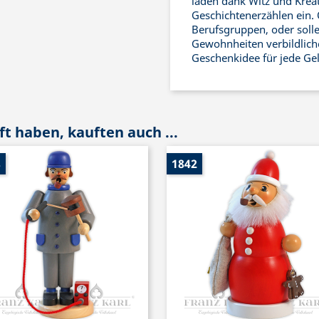
laden dank Witz und Kreat
Geschichtenerzählen ein. 
Berufsgruppen, oder solle
Gewohnheiten verbildliche
Geschenkidee für jede Ge
t haben, kauften auch ...
8
1842