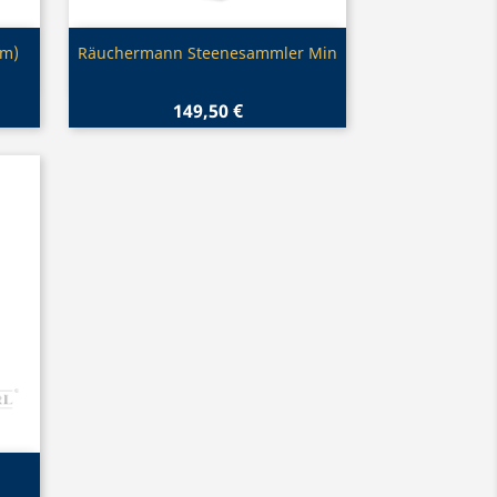
Vorschau

cm)
Räuchermann Steenesammler Min
149,50 €