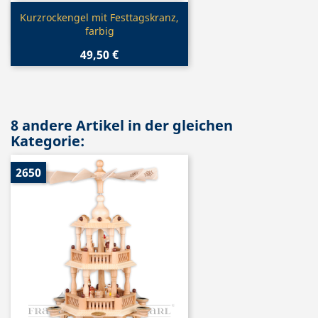
Vorschau

Kurzrockengel mit Festtagskranz,
farbig
49,50 €
8 andere Artikel in der gleichen
Kategorie:
2650