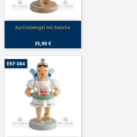
Vorschau

Kurzrockengel mit Ratsche
35,90 €
EKF 084