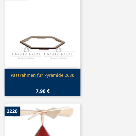
Vorschau

Passrahmen für Pyramide 2630
7,90 €
2220