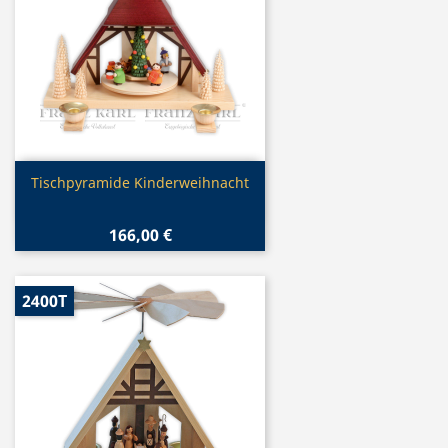
Vorschau

Tischpyramide Kinderweihnacht
166,00 €
2400T