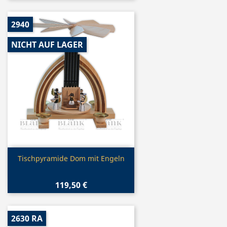
2940
NICHT AUF LAGER
Vorschau

Tischpyramide Dom mit Engeln
119,50 €
2630 RA