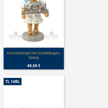
Vorschau

Kurzrockengel mit Schwibbogen,
farbig
49,50 €
TL 14BL