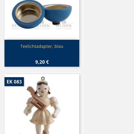
Vorschau

Teelichtadapter, blau
9,20 €
EK 083