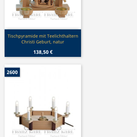
Vorschau

Tischpyramide mit Teelichthaltern
Christi Geburt, natur
138,50 €
2600