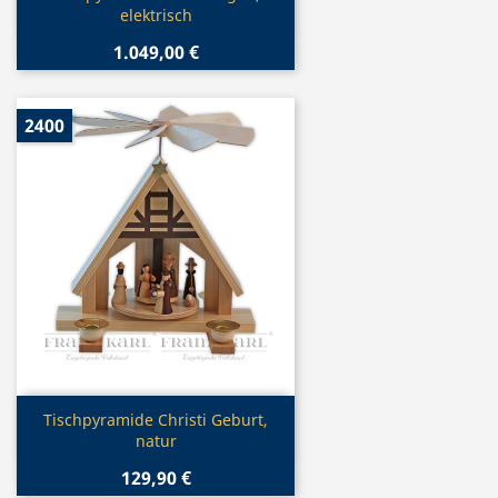
elektrisch
1.049,00 €
2400
Vorschau

Tischpyramide Christi Geburt,
natur
129,90 €