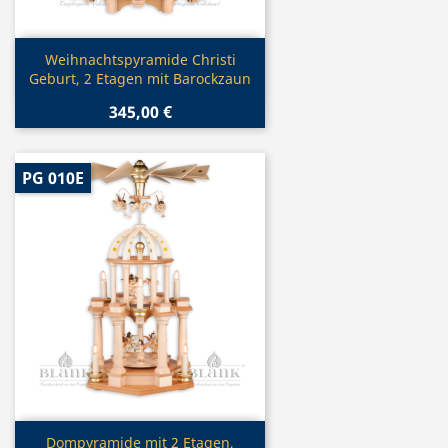
Vorschau

Weihnachtspyramide Christi
Geburt, 2 Etagen mit Barockzaun
345,00 €
PG 010E
Vorschau

Dompyramide mit 2 Etagen,