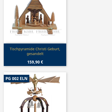
Vorschau

Tischpyramide Christi Geburt,
gesandelt
159,90 €
PG 002 ELN