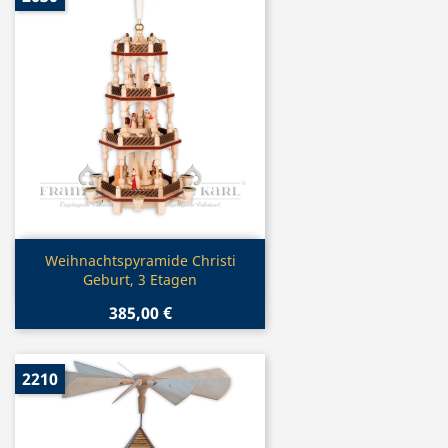
Vorschau

Weihnachtspyramide Christi
Geburt, 3 Etagen
385,00 €
2210