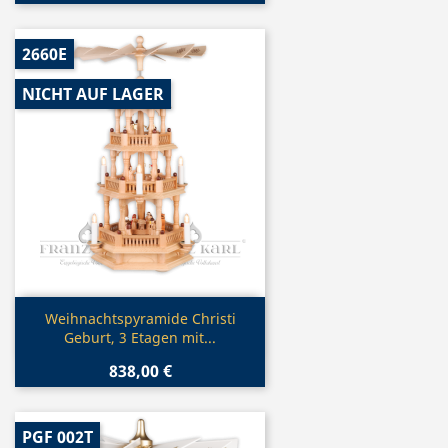
2660E
NICHT AUF LAGER
Vorschau

Weihnachtspyramide Christi
Geburt, 3 Etagen mit...
838,00 €
PGF 002T