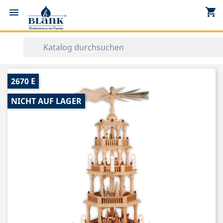
shopping_cart


2670 E
NICHT AUF LAGER