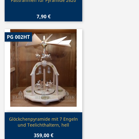
Vorschau

Passrahmen für Pyramide 2620
7,90 €
PG 002HT
Vorschau

Glöckchenpyramide mit 7 Engeln
und Teelichthaltern, hell
359,00 €