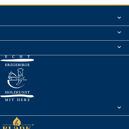
Produkte

Informationen

Rechtliches

Ihr Konto
