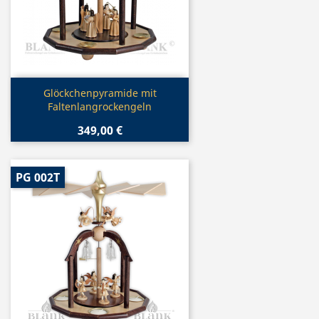
Vorschau

Glöckchenpyramide mit
Faltenlangrockengeln
349,00 €
PG 002T