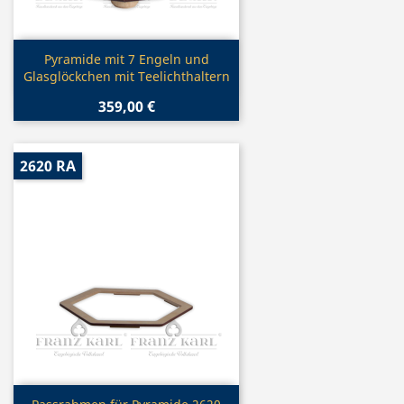
Vorschau

Pyramide mit 7 Engeln und
Glasglöckchen mit Teelichthaltern
359,00 €
2620 RA