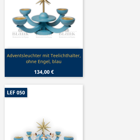
Vorschau

Adventsleuchter mit Teelichthalter,
ohne Engel, blau
134,00 €
LEF 050