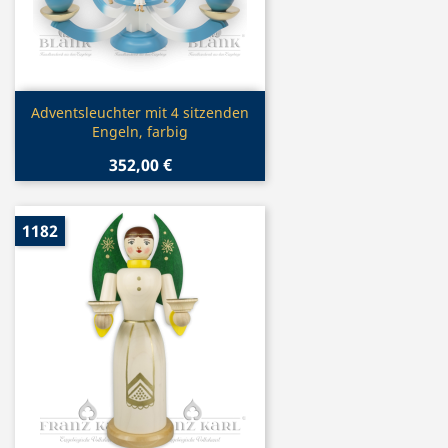
Vorschau

Adventsleuchter mit 4 sitzenden
Engeln, farbig
352,00 €
1182