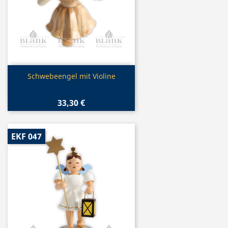
Vorschau

Schwebeengel mit Violine
33,30 €
EKF 047