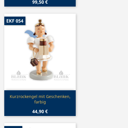
99,50 €
EKF 054
Vorschau

Kurzrockengel mit Geschenken,
farbig
44,90 €