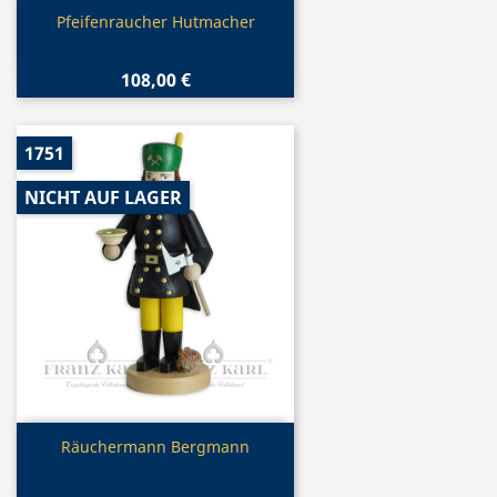
Vorschau

Pfeifenraucher Hutmacher
108,00 €
1751
NICHT AUF LAGER
Vorschau

Räuchermann Bergmann