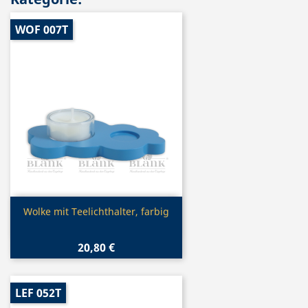
WOF 007T
Vorschau

Wolke mit Teelichthalter, farbig
20,80 €
LEF 052T