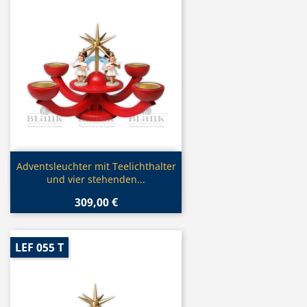
Vorschau

Adventsleuchter mit Teelichthalter
und vier stehenden...
309,00 €
LEF 055 T