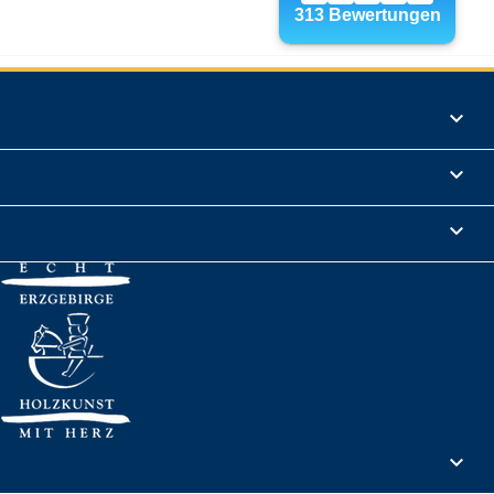
Produkte

Informationen

Rechtliches

Ihr Konto
