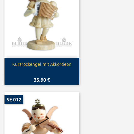
Vorschau

Kurzrockengel mit Akkordeon
35,90 €
SE 012