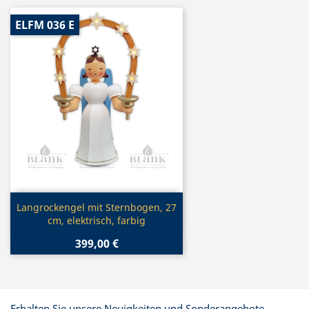
ELFM 036 E
Vorschau

Langrockengel mit Sternbogen, 27
cm, elektrisch, farbig
399,00 €
Erhalten Sie unsere Neuigkeiten und Sonderangebote