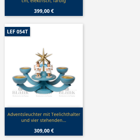
cm, elektrisch, farbig
399,00 €
LEF 054T
Vorschau

Adventsleuchter mit Teelichthalter
und vier stehenden...
309,00 €