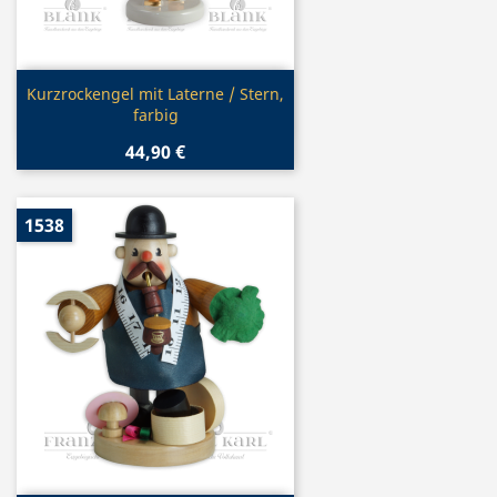
Vorschau

Kurzrockengel mit Laterne / Stern,
farbig
44,90 €
1538