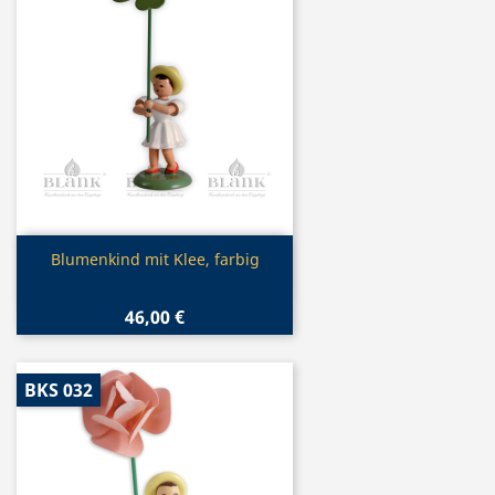
Vorschau

Blumenkind mit Klee, farbig
46,00 €
BKS 032