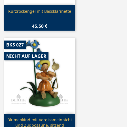
Vorschau

Kurzrockengel mit Bassklarinette
45,50 €
BKS 027
NICHT AUF LAGER
Vorschau

Blumenkind mit Vergissmeinnicht
und Zugposaune, sitzend