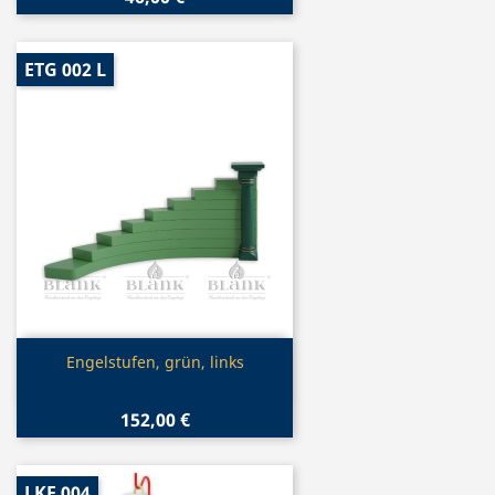
ETG 002 L
Vorschau

Engelstufen, grün, links
152,00 €
LKF 004