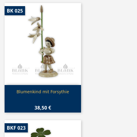
BK 025
Vorschau

Blumenkind mit Forsythie
38,50 €
BKF 023