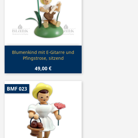
Vorschau

Blumenkind mit E-Gitarre und
Pfingstrose, sitzend
49,00 €
BMF 023