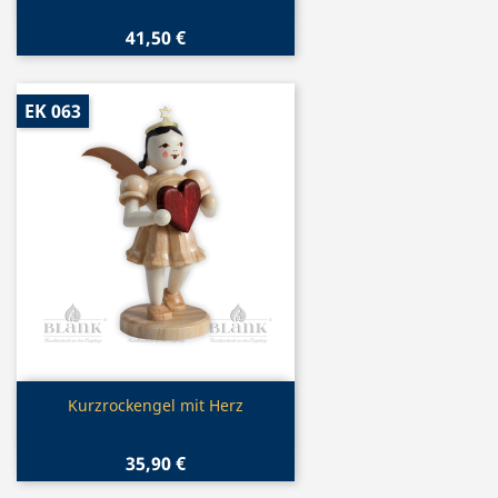
41,50 €
EK 063
Vorschau

Kurzrockengel mit Herz
35,90 €