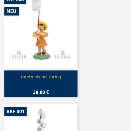
NEU
Vorschau

Laternenkind, farbig
38,00 €
BKF 001