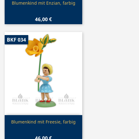
Vorschau

Blumenkind mit Enzian, farbig
46,00 €
BKF 034
Vorschau

Blumenkind mit Freesie, farbig
46,00 €