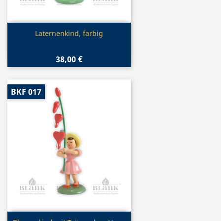
Vorschau

Laternenkind, farbig
38,00 €
BKF 017