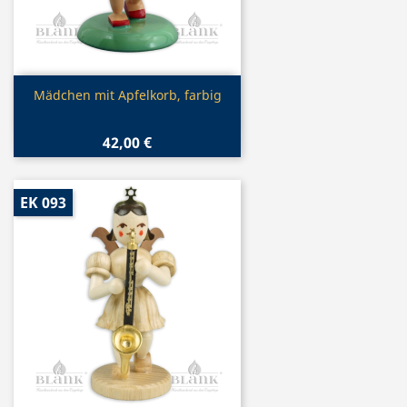
Vorschau

Mädchen mit Apfelkorb, farbig
42,00 €
EK 093