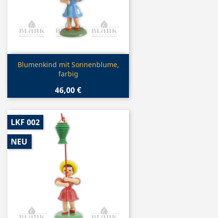
Vorschau

Blumenkind mit Sonnenblume,
farbig
46,00 €
LKF 002
NEU