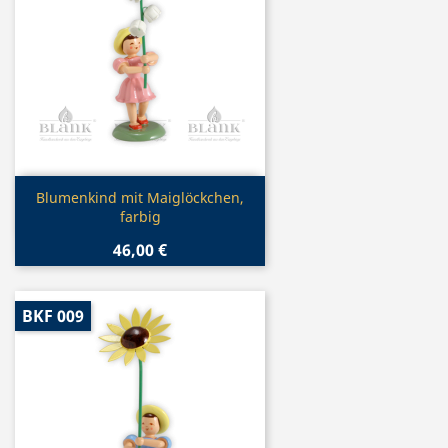
Vorschau

Blumenkind mit Maiglöckchen,
farbig
46,00 €
BKF 009