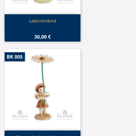
Vorschau

Laternenkind
30,00 €
BK 005