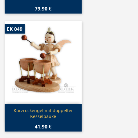
79,90 €
EK 049
Vorschau

Kurzrockengel mit doppelter
Kesselpauke
41,90 €