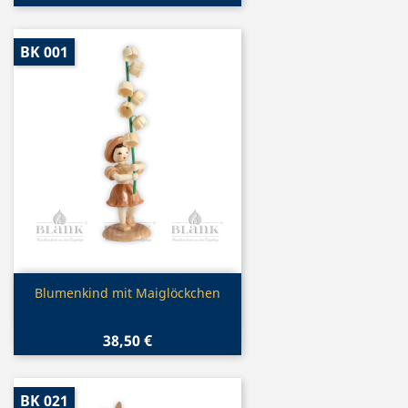
BK 001
Vorschau

Blumenkind mit Maiglöckchen
38,50 €
BK 021