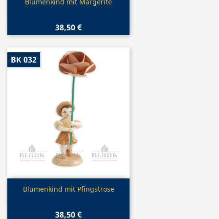
Vorschau

Blumenkind mit Margerite
38,50 €
BK 032
Vorschau

Blumenkind mit Pfingstrose
38,50 €