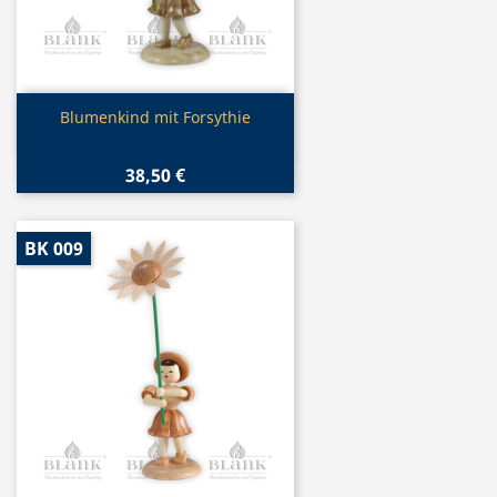
Vorschau

Blumenkind mit Forsythie
38,50 €
BK 009