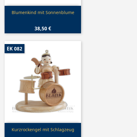
Vorschau

Blumenkind mit Sonnenblume
38,50 €
EK 082
Vorschau

Kurzrockengel mit Schlagzeug