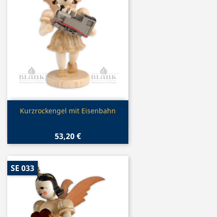
Vorschau

Kurzrockengel mit Eisenbahn
53,20 €
SE 033