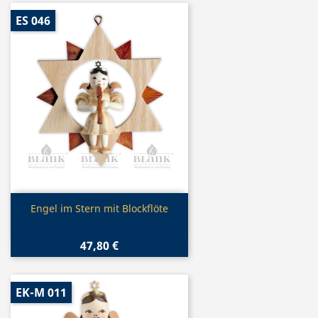
ES 046
Vorschau

Engel im Stern mit Blockflöte
47,80 €
EK-M 011