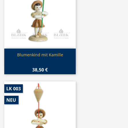
Vorschau

Blumenkind mit Kamille
38,50 €
LK 003
NEU