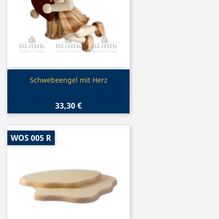
Vorschau

Schwebeengel mit Herz
33,30 €
WOS 005 R