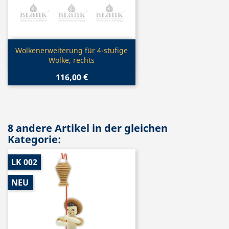
Vorschau

Wolkenerweiterung für 4-stufige
Wolke, rechts
116,00 €
8 andere Artikel in der gleichen
Kategorie:
LK 002
NEU