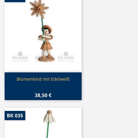
Vorschau

Blumenkind mit Edelweiß
38,50 €
BK 035