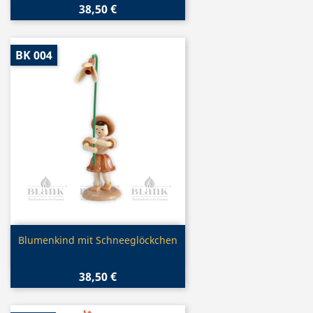
38,50 €
BK 004
Vorschau

Blumenkind mit Schneeglöckchen
38,50 €