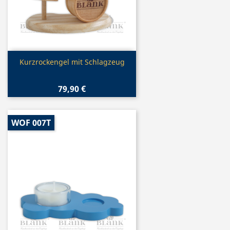
Vorschau

Kurzrockengel mit Schlagzeug
79,90 €
WOF 007T