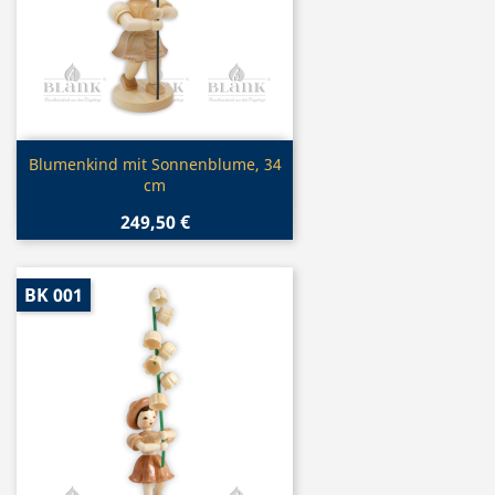
Vorschau

Blumenkind mit Sonnenblume, 34
cm
249,50 €
BK 001