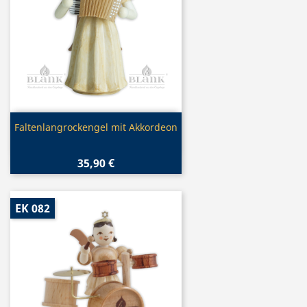
Vorschau

Faltenlangrockengel mit Akkordeon
35,90 €
EK 082