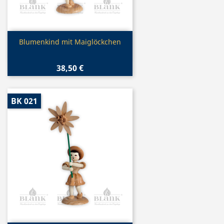
Vorschau

Blumenkind mit Maiglöckchen
38,50 €
BK 021