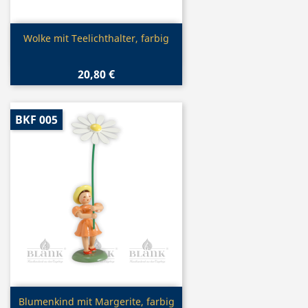
Vorschau

Wolke mit Teelichthalter, farbig
20,80 €
BKF 005
Vorschau

Blumenkind mit Margerite, farbig