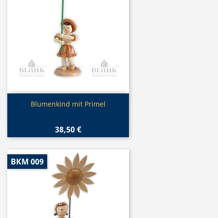
Vorschau

Blumenkind mit Primel
38,50 €
BKM 009