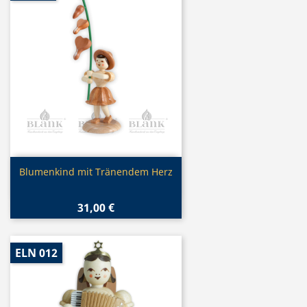
Vorschau

Blumenkind mit Tränendem Herz
31,00 €
ELN 012