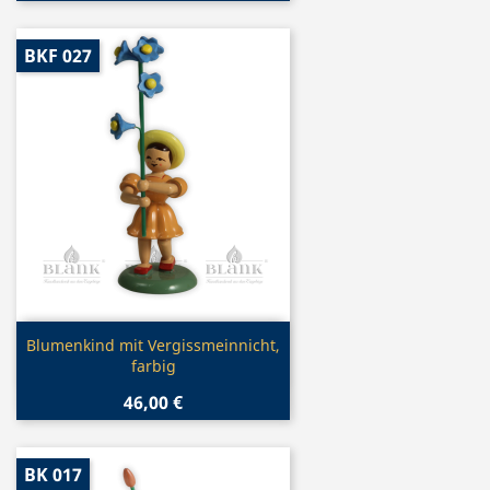
BKF 027
Vorschau

Blumenkind mit Vergissmeinnicht,
farbig
46,00 €
BK 017