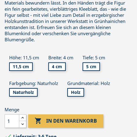
Materials bewundern lässt. In den Händen trägt die Figur
ein fein gearbeitetes, vierblättriges Kleeblatt, das - wie die
Figur selbst - mit viel Liebe zum Detail in erzgebirgischer
Holzkunsttradition in unserer Werkstatt in Grünhainichen
entstanden ist. Erfreuen Sie sich an diesem kleinen
Blumenkind oder verschenken Sie unvergängliche
Blumengrüße.
Höhe: 11,5 cm
Breite: 4 cm
Tiefe: 5 cm
11,5 cm
4 cm
5 cm
Farbgebung: Naturholz
Grundmaterial: Holz
Naturholz
Holz
Menge

IN DEN WARENKORB

Lieferzeit: 3-5 Tage