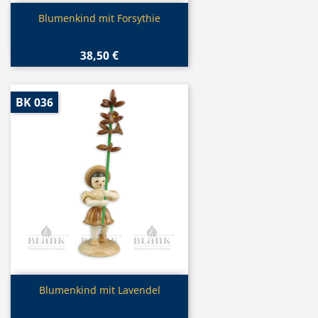
Vorschau

Blumenkind mit Forsythie
38,50 €
BK 036
Vorschau

Blumenkind mit Lavendel