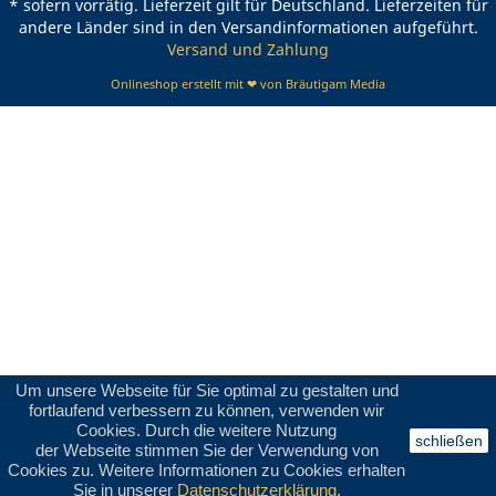
* sofern vorrätig. Lieferzeit gilt für Deutschland. Lieferzeiten für
andere Länder sind in den Versandinformationen aufgeführt.
Versand und Zahlung
Onlineshop erstellt mit ❤ von Bräutigam Media
Um unsere Webseite für Sie optimal zu gestalten und
fortlaufend verbessern zu können, verwenden wir
Cookies. Durch die weitere Nutzung
schließen
der Webseite stimmen Sie der Verwendung von
Cookies zu. Weitere Informationen zu Cookies erhalten
Sie in unserer
Datenschutzerklärung
.