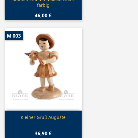

farbig
46,00 €
M 003
Vorschau

Kleiner Gruß Auguste
36,90 €