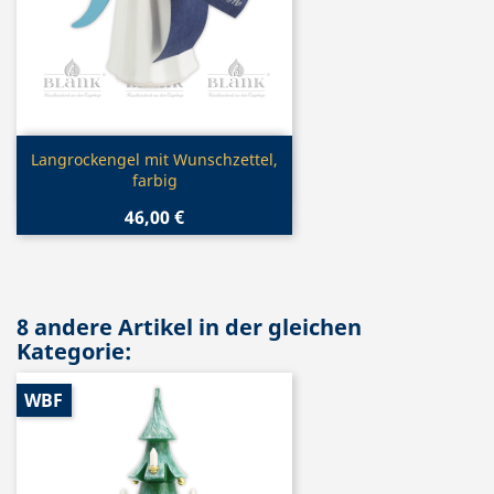
Vorschau

Langrockengel mit Wunschzettel,
farbig
46,00 €
8 andere Artikel in der gleichen
Kategorie:
WBF