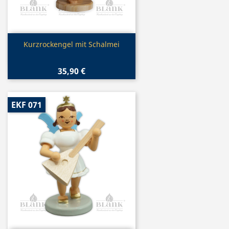
Vorschau

Kurzrockengel mit Schalmei
35,90 €
EKF 071