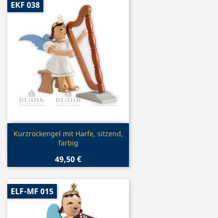
EKF 038
Vorschau

Kurzrockengel mit Harfe, sitzend,
farbig
49,50 €
ELF-MF 015