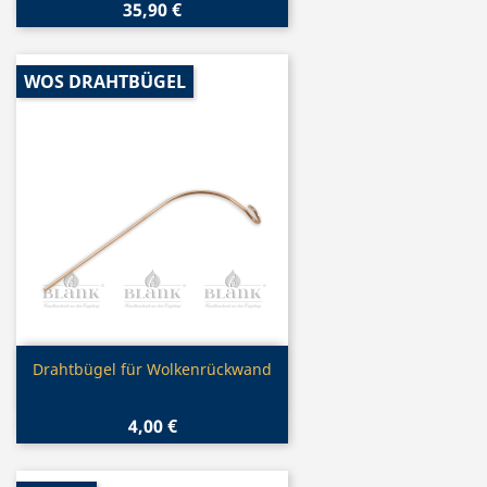
35,90 €
WOS DRAHTBÜGEL
Vorschau

Drahtbügel für Wolkenrückwand
4,00 €