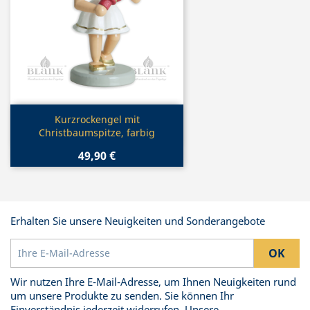
Vorschau

Kurzrockengel mit
Christbaumspitze, farbig
49,90 €
Erhalten Sie unsere Neuigkeiten und Sonderangebote
Wir nutzen Ihre E-Mail-Adresse, um Ihnen Neuigkeiten rund
um unsere Produkte zu senden. Sie können Ihr
Einverständnis jederzeit widerrufen. Unsere