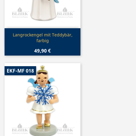
Vorschau

Langrockengel mit Teddybär,
farbig
49,90 €
EKF-MF 018