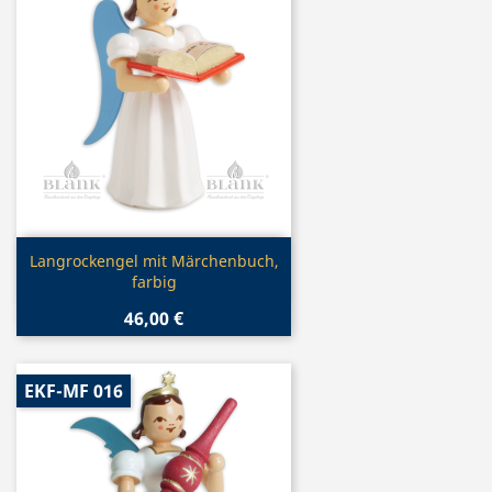
Vorschau

Langrockengel mit Märchenbuch,
farbig
46,00 €
EKF-MF 016