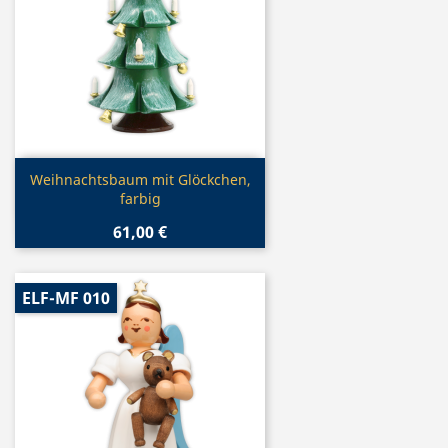
Vorschau

Weihnachtsbaum mit Glöckchen,
farbig
61,00 €
ELF-MF 010