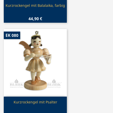
Vorschau

Kurzrockengel mit Balalaika, farbig
44,90 €
EK 080
Vorschau

Kurzrockengel mit Psalter