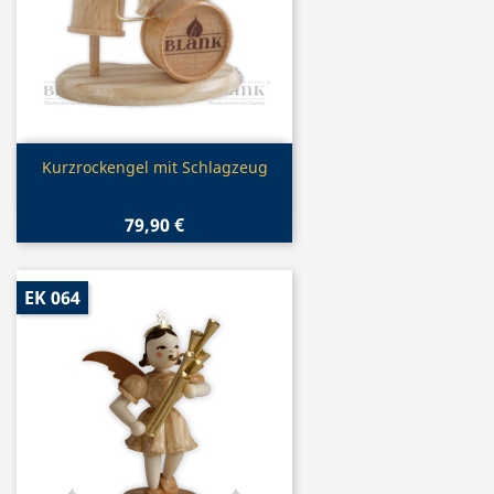
Vorschau

Kurzrockengel mit Schlagzeug
79,90 €
EK 064