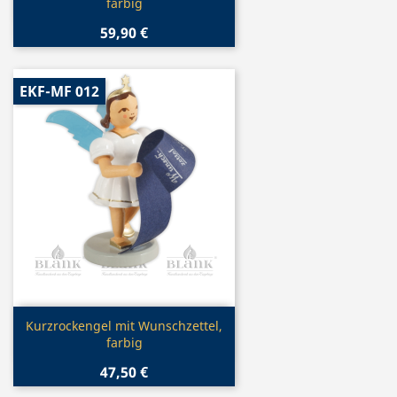
farbig
59,90 €
EKF-MF 012
Vorschau

Kurzrockengel mit Wunschzettel,
farbig
47,50 €