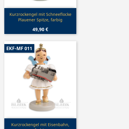
Vorschau

Kurzrockengel mit Schneeflocke
Plauener Spitze, farbig
49,90 €
EKF-MF 011
Vorschau

Kurzrockengel mit Eisenbahn,