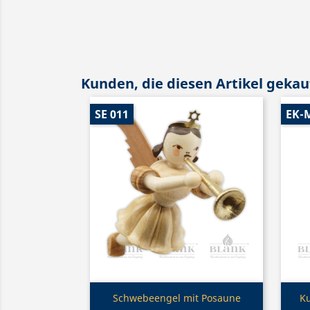
Kunden, die diesen Artikel gekauf
SE 011
EK-
Vorschau

Schwebeengel mit Posaune
Ku