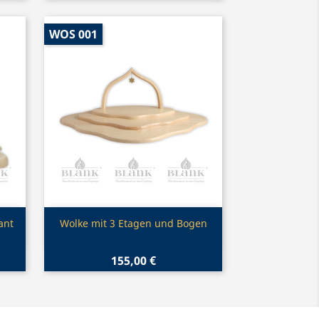
WOS 001
Vorschau

ant
Wolke mit 3 Etagen und Bogen
155,00 €