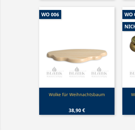
WO 006
WO 
NIC
Vorschau

Wolke für Weihnachtsbaum
W
38,90 €