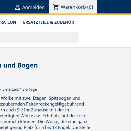
shopping_cart


Warenkorb
(0)
Anmelden
ORATION
ERSATZTEILE & ZUBEHÖR
n und Bogen
Lieferzeit:* 3-5 Tage
n Wolke mit zwei Etagen, Spitzbogen und
bezaubernden Faltenrockengel®gebührend
rn auch Sie Ihr Zuhause mit der in
efertigten Wolke aus Echtholz, auf der sich
ersammeln können. Die Wolke, die eine ganz
etet genug Platz für 5 bis 13 Engel. Die Stelle