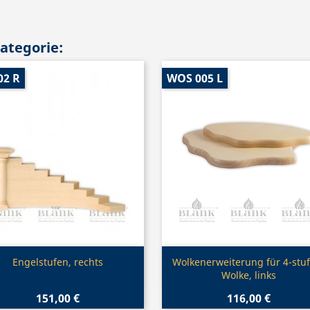
Kategorie:
02 R
WOS 005 L
Vorschau
Vorschau


Engelstufen, rechts
Wolkenerweiterung für 4-stuf
Wolke, links
151,00 €
116,00 €