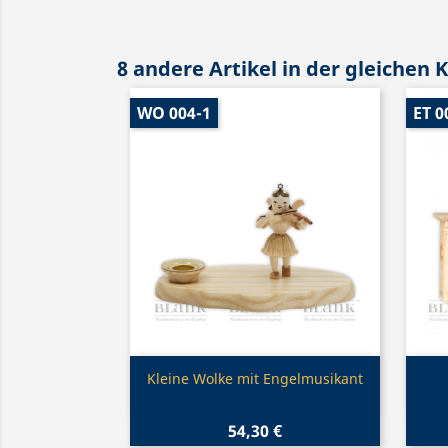
8 andere Artikel in der gleichen 
WO 004-1
ET 0
Vorschau

Kleine Wolke mit Engelmusikant
54,30 €