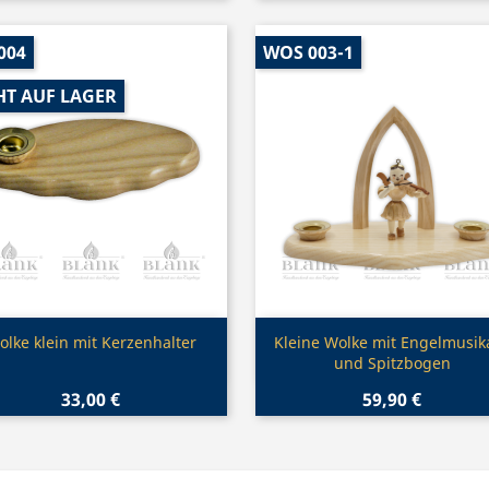
004
WOS 003-1
HT AUF LAGER
Vorschau
Vorschau


olke klein mit Kerzenhalter
Kleine Wolke mit Engelmusik
und Spitzbogen
33,00 €
59,90 €