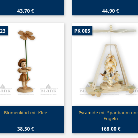
43,70 €
44,90 €
023
PK 005
Vorschau
Vorschau


Blumenkind mit Klee
Pyramide mit Spanbaum un
Engeln
38,50 €
168,00 €