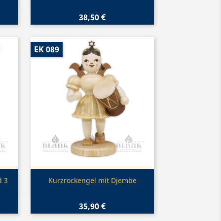
38,50 €
EK 089
Vorschau

d 3
Kurzrockengel mit Djembe
35,90 €