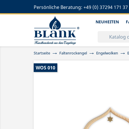
Persönliche Beratung:
+49 (0) 37294 171 37
NEUHEITEN
F
Startseite
Faltenrockengel
Engelwolken
WOS 010