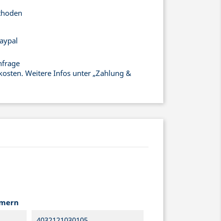
thoden
aypal
nfrage
kosten. Weitere Infos unter „Zahlung &
mmern
4032121030105