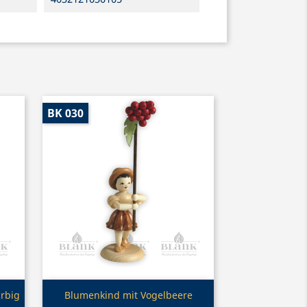
BK 030
Vorschau

arbig
Blumenkind mit Vogelbeere