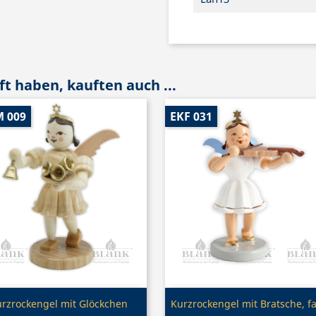
t haben, kauften auch ...
M 009
EKF 031
Vorschau
Vorschau


rzrockengel mit Glöckchen
Kurzrockengel mit Bratsche, f