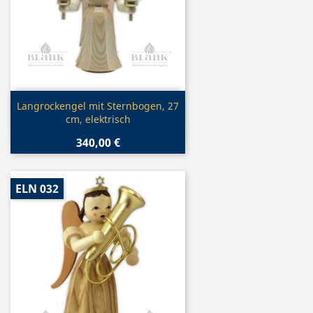
Vorschau

Langrockengel mit Sternbogen, 27
cm, elektrisch
340,00 €
ELN 032