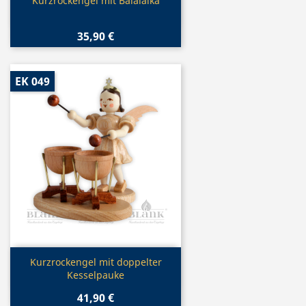
Vorschau

Kurzrockengel mit Balalaika
35,90 €
EK 049
Vorschau

Kurzrockengel mit doppelter
Kesselpauke
41,90 €