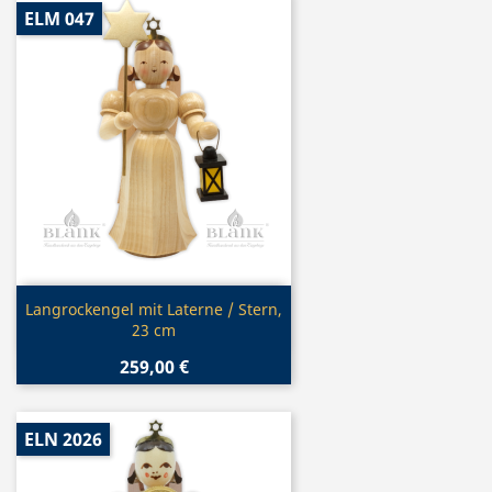
ELM 047
Vorschau

Langrockengel mit Laterne / Stern,
23 cm
259,00 €
ELN 2026