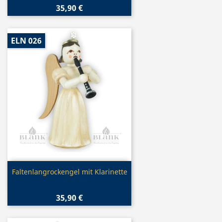
35,90 €
ELN 026
Vorschau

Faltenlangrockengel mit Klarinette
35,90 €