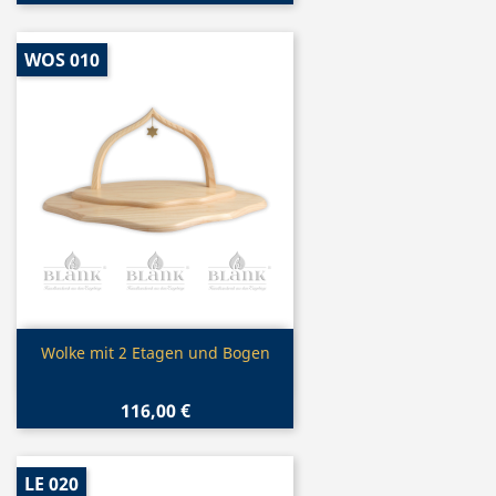
WOS 010
Vorschau

Wolke mit 2 Etagen und Bogen
116,00 €
LE 020