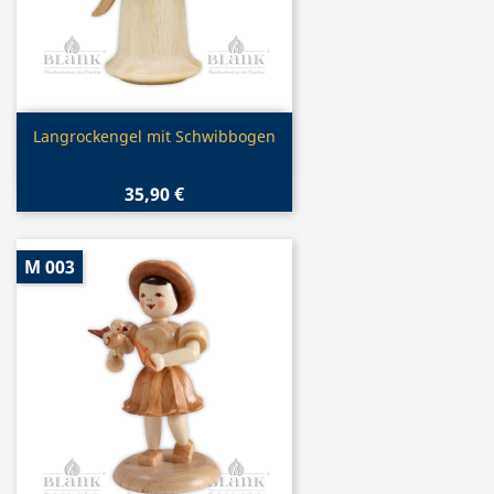
Vorschau

Langrockengel mit Schwibbogen
35,90 €
M 003