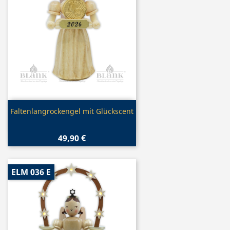
Vorschau

Faltenlangrockengel mit Glückscent
49,90 €
ELM 036 E