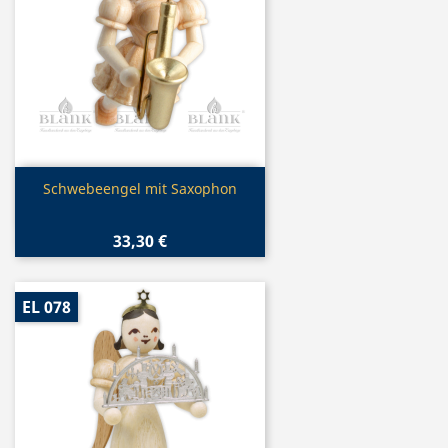
Vorschau

Schwebeengel mit Saxophon
33,30 €
EL 078