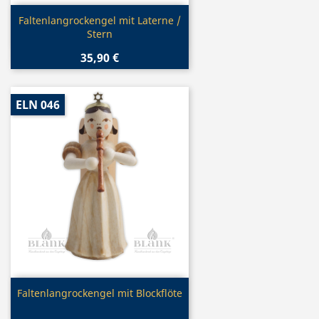
Vorschau

Faltenlangrockengel mit Laterne /
Stern
35,90 €
ELN 046
Vorschau

Faltenlangrockengel mit Blockflöte