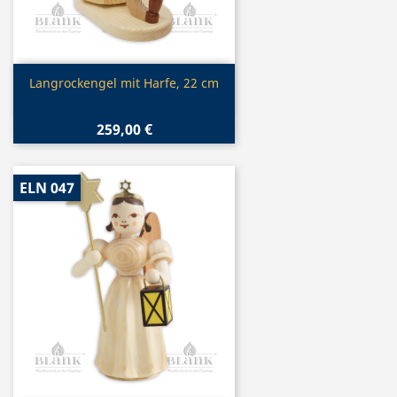
Vorschau

Langrockengel mit Harfe, 22 cm
259,00 €
ELN 047