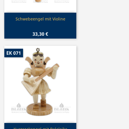
Vorschau

Schwebeengel mit Violine
33,30 €
EK 071