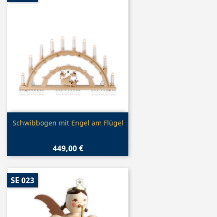
Vorschau

Schwibbogen mit Engel am Flügel
449,00 €
SE 023