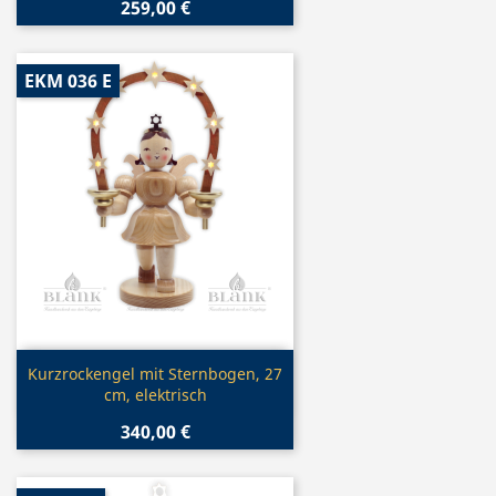
259,00 €
EKM 036 E
Vorschau

Kurzrockengel mit Sternbogen, 27
cm, elektrisch
340,00 €