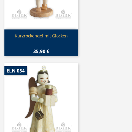
Vorschau

Kurzrockengel mit Glocken
35,90 €
ELN 054