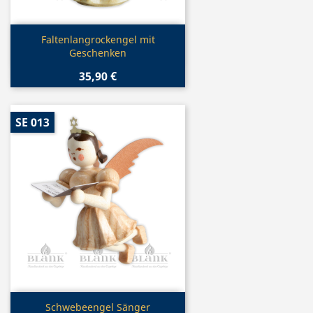
Vorschau

Faltenlangrockengel mit
Geschenken
35,90 €
SE 013
Vorschau

Schwebeengel Sänger