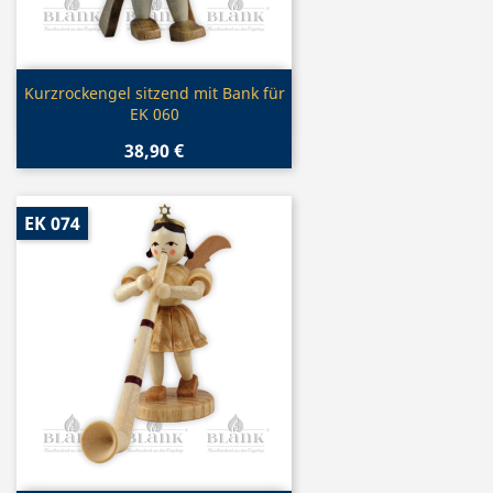
Vorschau

Kurzrockengel sitzend mit Bank für
EK 060
38,90 €
EK 074