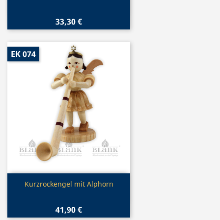
33,30 €
EK 074
Vorschau

Kurzrockengel mit Alphorn
41,90 €