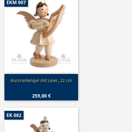
EKM 007
Vorschau

Kurzrockengel mit Leier, 22 cm
259,00 €
EK 082