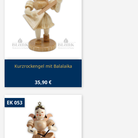
Vorschau

Kurzrockengel mit Balalaika
35,90 €
EK 053