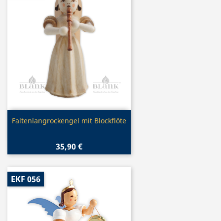
Vorschau

Faltenlangrockengel mit Blockflöte
35,90 €
EKF 056