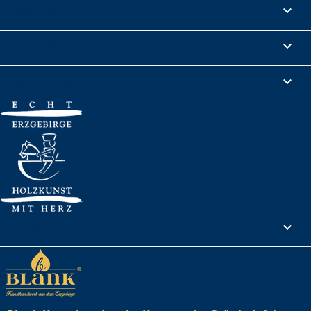
Produkte

Informationen

Rechtliches

Ihr Konto
