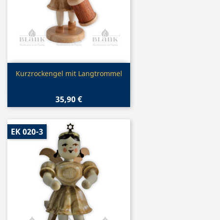
Vorschau

Kurzrockengel mit Langtrommel
35,90 €
EK 020-3