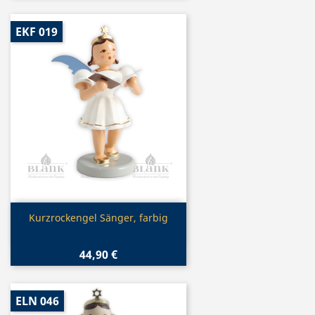
EKF 019
Vorschau

Kurzrockengel Sänger, farbig
44,90 €
ELN 046