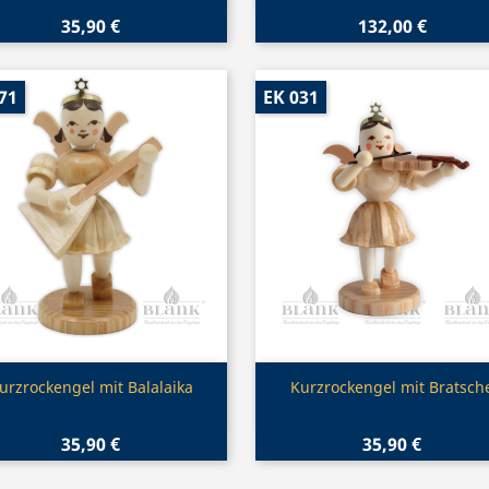
35,90 €
132,00 €
71
EK 031
Vorschau
Vorschau


urzrockengel mit Balalaika
Kurzrockengel mit Bratsch
35,90 €
35,90 €