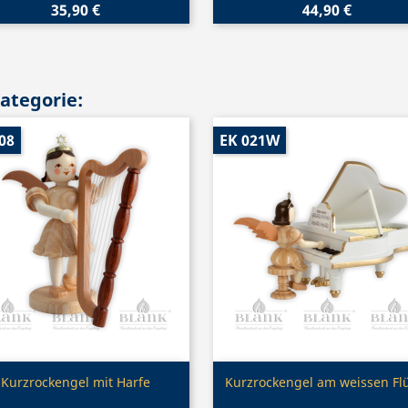
35,90 €
44,90 €
Kategorie:
08
EK 021W
Vorschau
Vorschau


Kurzrockengel mit Harfe
Kurzrockengel am weissen Fl