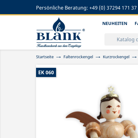
Persönliche Beratung:
+49 (0) 37294 171 37
NEUHEITEN
F
Startseite
Faltenrockengel
Kurzrockengel
EK 060