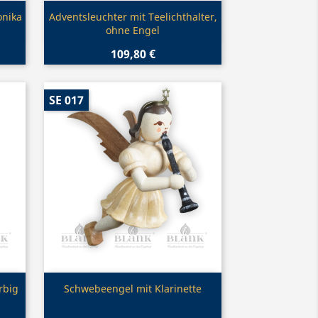
Vorschau

nika
Adventsleuchter mit Teelichthalter,
ohne Engel
109,80 €
SE 017
Vorschau

rbig
Schwebeengel mit Klarinette