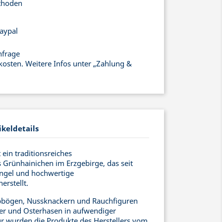
thoden
aypal
nfrage
kosten. Weitere Infos unter „Zahlung &
ikeldetails
ein traditionsreiches
Grünhainichen im Erzgebirge, das seit
engel und hochwertige
rstellt.
bögen, Nussknackern und Rauchfiguren
r und Osterhasen in aufwendiger
ür wurden die Produkte des Herstellers vom