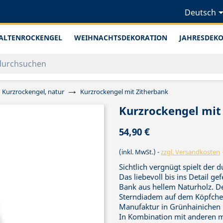
Deutsch
ALTENROCKENGEL
WEIHNACHTSDEKORATION
JAHRESDEK
Kurzrockengel, natur
Kurzrockengel mit Zitherbank
Kurzrockengel mit
54,90 €
(inkl. MwSt.)
zzgl. Versandkosten
Sichtlich vergnügt spielt der 
Das liebevoll bis ins Detail g
Bank aus hellem Naturholz. D
Sterndiadem auf dem Köpfchen
Manufaktur in Grünhainichen im
In Kombination mit anderen m