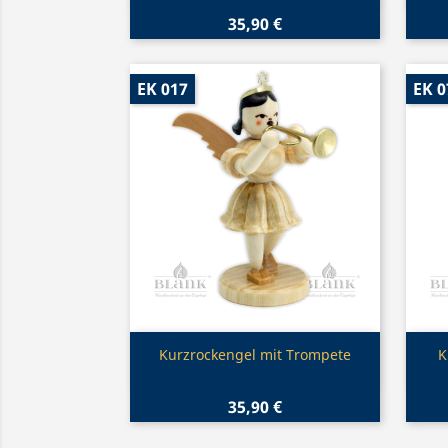
35,90 €
EK 017
EK 0
Vorschau

Kurzrockengel mit Trompete
K
35,90 €