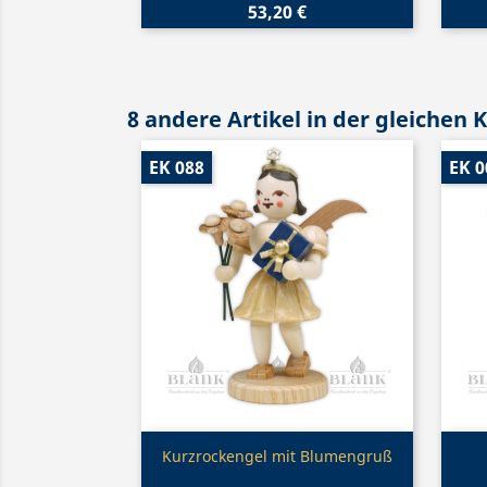
53,20 €
8 andere Artikel in der gleichen 
EK 088
EK 0
Vorschau

Kurzrockengel mit Blumengruß