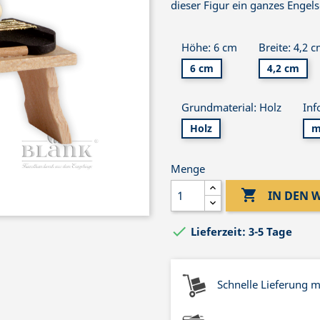
dieser Figur ein ganzes Engel
Höhe: 6 cm
Breite: 4,2 
6 cm
4,2 cm
Grundmaterial: Holz
Inf
Holz
m
Menge

IN DEN

Lieferzeit: 3-5 Tage
Schnelle Lieferung 