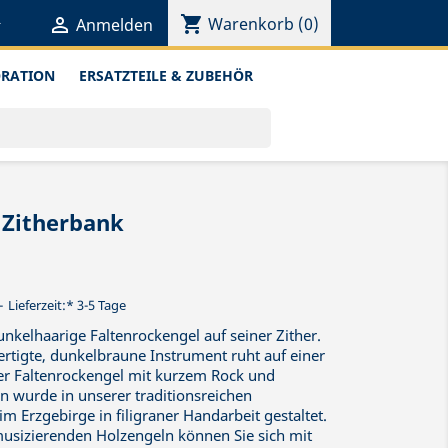
shopping_cart


Warenkorb
(0)
Anmelden
ORATION
ERSATZTEILE & ZUBEHÖR
 Zitherbank
Lieferzeit:* 3-5 Tage
dunkelhaarige Faltenrockengel auf seiner Zither.
efertigte, dunkelbraune Instrument ruht auf einer
er Faltenrockengel mit kurzem Rock und
 wurde in unserer traditionsreichen
 Erzgebirge in filigraner Handarbeit gestaltet.
usizierenden Holzengeln können Sie sich mit