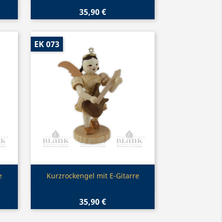
35,90 €
EK 073
Vorschau

e
Kurzrockengel mit E-Gitarre
35,90 €