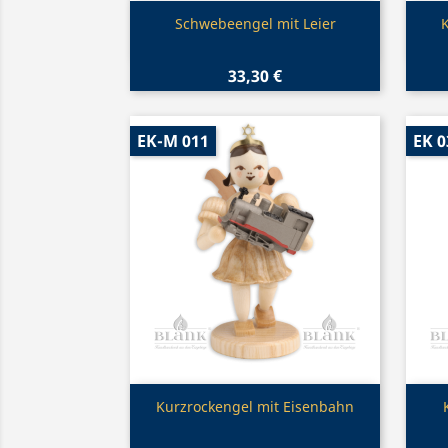
Vorschau

Schwebeengel mit Leier
33,30 €
EK-M 011
EK 0
Vorschau

Kurzrockengel mit Eisenbahn