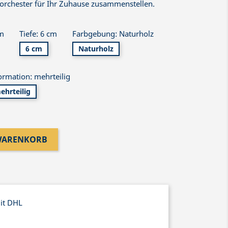
sorchester für Ihr Zuhause zusammenstellen.
cm
Tiefe: 6 cm
Farbgebung: Naturholz
6 cm
Naturholz
ormation: mehrteilig
ehrteilig
 WARENKORB
mit DHL