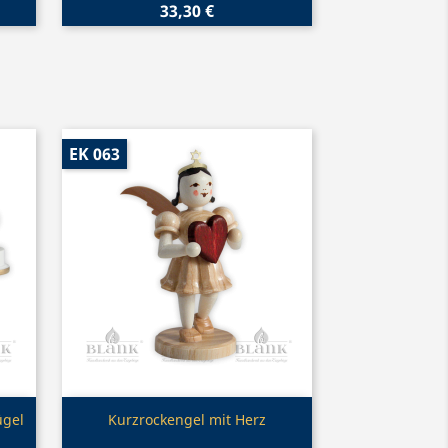
33,30 €
EK 063
Vorschau

ügel
Kurzrockengel mit Herz