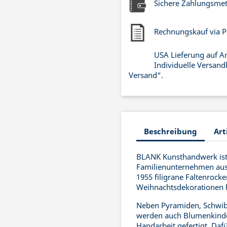
Sichere Zahlungsme
Rechnungskauf via P
USA Lieferung auf A
Individuelle Versand
Versand“.
Beschreibung
Art
BLANK Kunsthandwerk ist 
Familienunternehmen aus 
1955 filigrane Faltenrock
Weihnachtsdekorationen he
Neben Pyramiden, Schwib
werden auch Blumenkinde
Handarbeit gefertigt. Daf