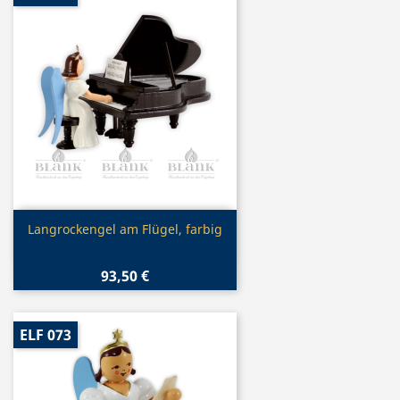
Vorschau

Langrockengel am Flügel, farbig
93,50 €
ELF 073