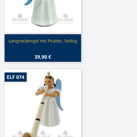
Vorschau

Langrockengel mit Psalter, farbig
39,90 €
ELF 074