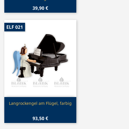
39,90 €
ELF 021
Vorschau

Langrockengel am Flügel, farbig
93,50 €