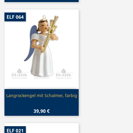
ELF 064
Vorschau

Langrockengel mit Schalmei, farbig
39,90 €
ELF 021