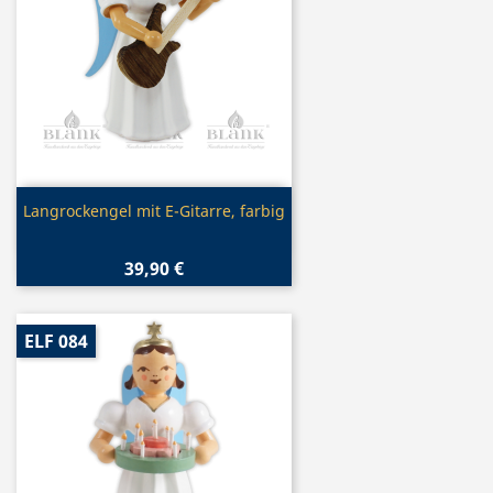
Vorschau

Langrockengel mit E-Gitarre, farbig
39,90 €
ELF 084