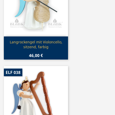
Vorschau

Langrockengel mit Violoncello,
sitzend, farbig
46,00 €
ELF 038