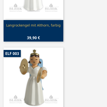
Vorschau

Langrockengel mit Althorn, farbig
39,90 €
ELF 003