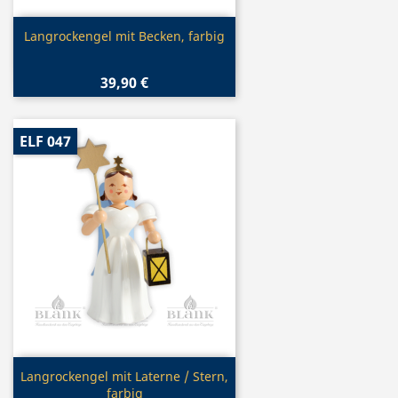
Vorschau

Langrockengel mit Becken, farbig
39,90 €
ELF 047
Vorschau

Langrockengel mit Laterne / Stern,
farbig