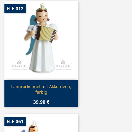
ELF 012
Vorschau

Langrockengel mit Akkordeon,
farbig
39,90 €
ELF 061