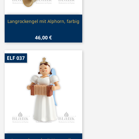
Vorschau

Langrockengel mit Alphorn, farbig
46,00 €
ELF 037