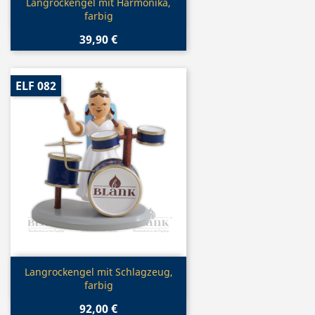
Vorschau

Langrockengel mit Harmonika,
farbig
39,90 €
ELF 082
Vorschau

Langrockengel mit Schlagzeug,
farbig
92,00 €