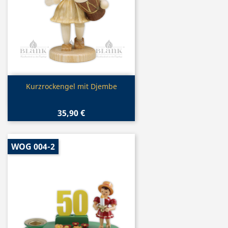
Vorschau

Kurzrockengel mit Djembe
35,90 €
WOG 004-2