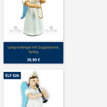
Vorschau

Langrockengel mit Zugposaune,
farbig
39,90 €
ELF 026