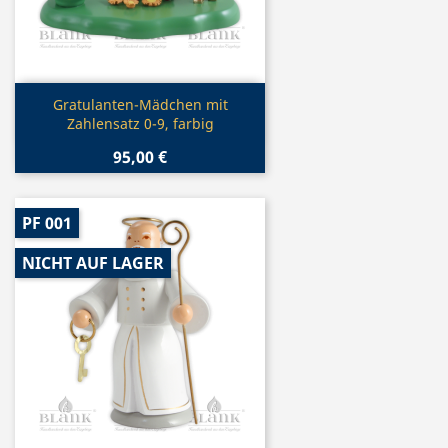
Vorschau

Gratulanten-Mädchen mit
Zahlensatz 0-9, farbig
95,00 €
PF 001
NICHT AUF LAGER