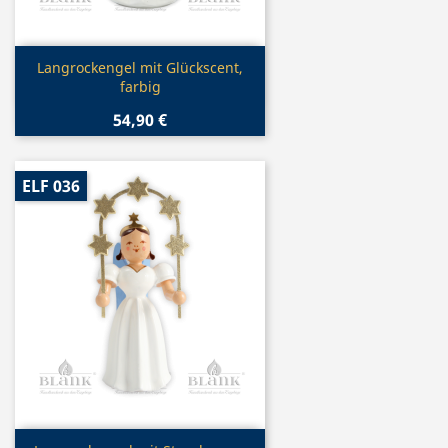
Vorschau

Langrockengel mit Glückscent,
farbig
54,90 €
ELF 036