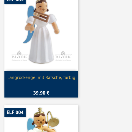
Vorschau

Langrockengel mit Ratsche, farbig
39,90 €
ELF 004