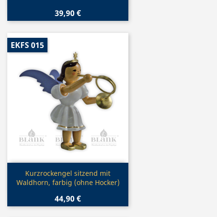
39,90 €
EKFS 015
Vorschau

Kurzrockengel sitzend mit
Waldhorn, farbig (ohne Hocker)
44,90 €