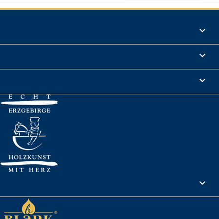
Produkte

Informationen

Rechtliches

Ihr Konto
