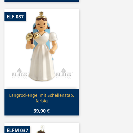
ELF 087
Vorschau

Langrockengel mit Schellenstab,
farbig
39,90 €
ELFM 037