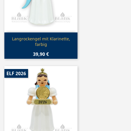
Vorschau

Langrockengel mit Klarinette,
farbig
39,90 €
ELF 2026