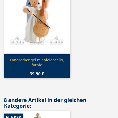
Vorschau

Langrockengel mit Violoncello,
farbig
39,90 €
8 andere Artikel in der gleichen
Kategorie:
ELF 083