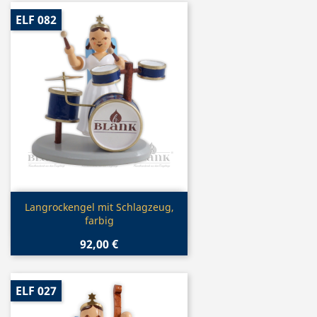
ELF 082
Vorschau

Langrockengel mit Schlagzeug,
farbig
92,00 €
ELF 027