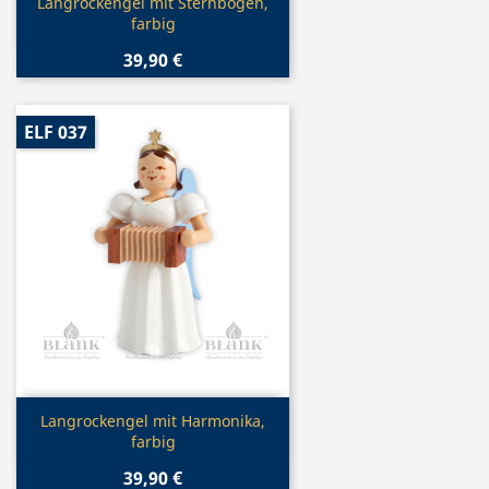
Vorschau

Langrockengel mit Sternbogen,
farbig
39,90 €
ELF 037
Vorschau

Langrockengel mit Harmonika,
farbig
39,90 €