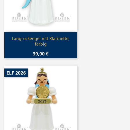
Vorschau

Langrockengel mit Klarinette,
farbig
39,90 €
ELF 2026