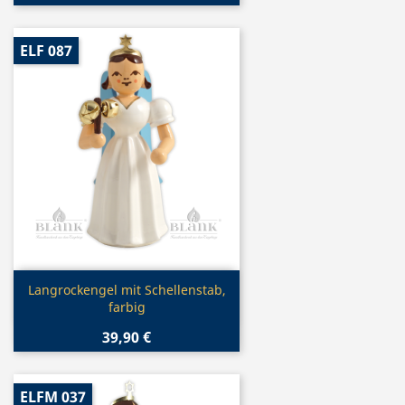
ELF 087
Vorschau

Langrockengel mit Schellenstab,
farbig
39,90 €
ELFM 037