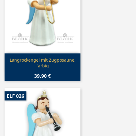
Vorschau

Langrockengel mit Zugposaune,
farbig
39,90 €
ELF 026