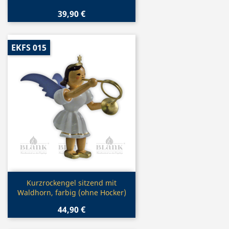
39,90 €
EKFS 015
Vorschau

Kurzrockengel sitzend mit
Waldhorn, farbig (ohne Hocker)
44,90 €