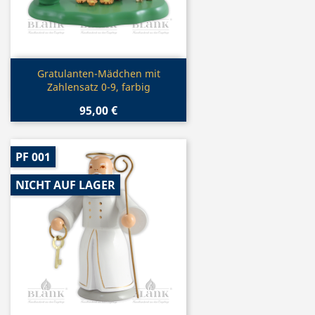
Vorschau

Gratulanten-Mädchen mit
Zahlensatz 0-9, farbig
95,00 €
PF 001
NICHT AUF LAGER