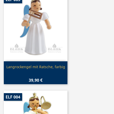
Vorschau

Langrockengel mit Ratsche, farbig
39,90 €
ELF 004