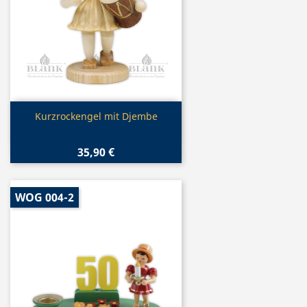
Vorschau

Kurzrockengel mit Djembe
35,90 €
WOG 004-2