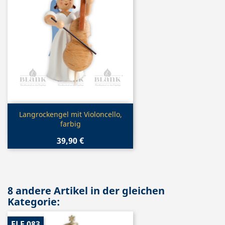
Vorschau

Langrockengel mit Violoncello,
farbig
39,90 €
8 andere Artikel in der gleichen
Kategorie:
ELF 083