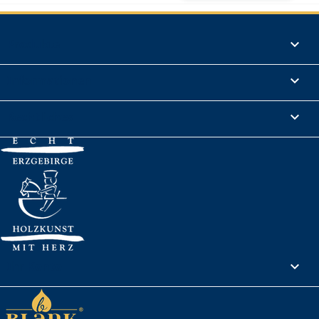
Produkte

Informationen

Rechtliches

Ihr Konto
