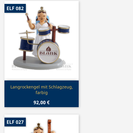
ELF 082
Vorschau

Langrockengel mit Schlagzeug,
farbig
92,00 €
ELF 027