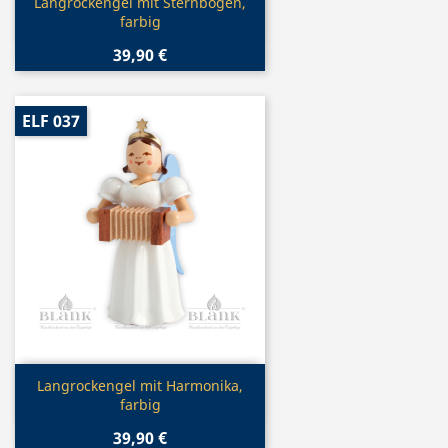
Vorschau

Langrockengel mit Sternbogen,
farbig
39,90 €
ELF 037
Vorschau

Langrockengel mit Harmonika,
farbig
39,90 €