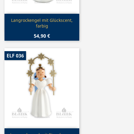
Vorschau

Langrockengel mit Glückscent,
farbig
54,90 €
ELF 036