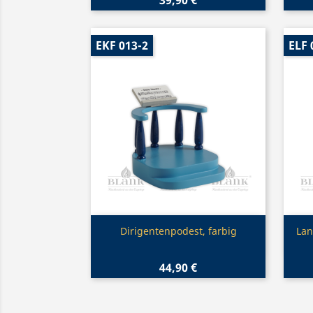
EKF 013-2
ELF 
Vorschau

Dirigentenpodest, farbig
Lan
44,90 €