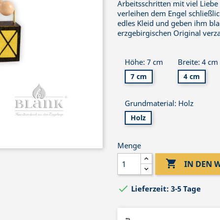
Arbeitsschritten mit viel Lie
verleihen dem Engel schließli
edles Kleid und geben ihm bla
erzgebirgischen Original verz
Höhe: 7 cm
Breite: 4 cm
7 cm
4 cm
Grundmaterial: Holz
Holz
Menge

IN DEN

Lieferzeit: 3-5 Tage