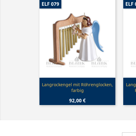
ELF 079
ELF 
Vorschau

Langrockengel mit Röhrenglocken,
Lang
farbig
92,00 €