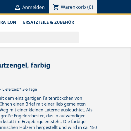
shopping_cart


Warenkorb
(0)
Anmelden
ORATION
ERSATZTEILE & ZUBEHÖR
tzengel, farbig
Lieferzeit:* 3-5 Tage
it dem einzigartigen Faltenröckchen von
hnen einen Brief mit einer lieb gemeinten
Weg mit einer kleinen Laterne ausleuchtet. Als
s große Engelorchester, das in aufwendiger
kstatt im Erzgebirge entsteht. Die farbige
imischen Hölzern hergestellt und wird in ca. 150