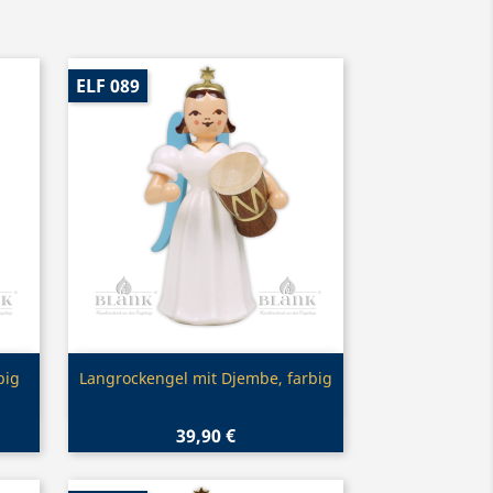
ELF 089
Vorschau

big
Langrockengel mit Djembe, farbig
39,90 €