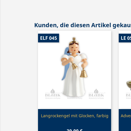
Kunden, die diesen Artikel gekauf
ELF 045
LE 0
Vorschau

Langrockengel mit Glocken, farbig
Adven
39,90 €