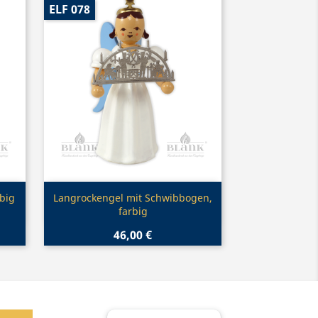
ELF 078
Vorschau

rbig
Langrockengel mit Schwibbogen,
farbig
46,00 €