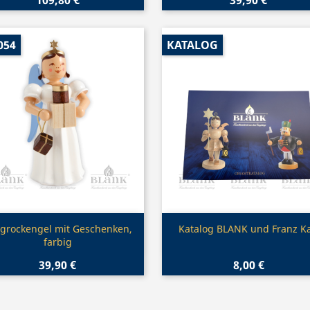
054
KATALOG
Vorschau
Vorschau


grockengel mit Geschenken,
Katalog BLANK und Franz Ka
farbig
39,90 €
8,00 €