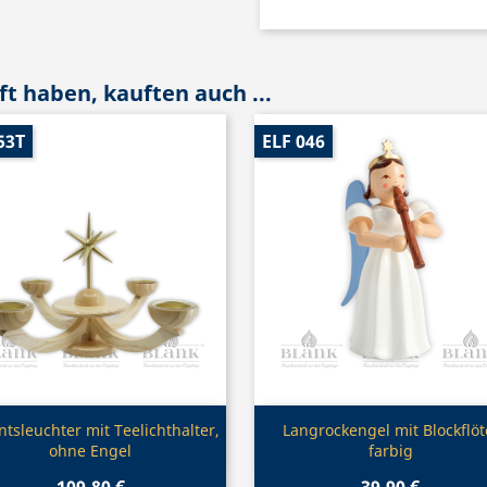
t haben, kauften auch ...
53T
ELF 046
Vorschau
Vorschau


tsleuchter mit Teelichthalter,
Langrockengel mit Blockflöt
ohne Engel
farbig
109,80 €
39,90 €