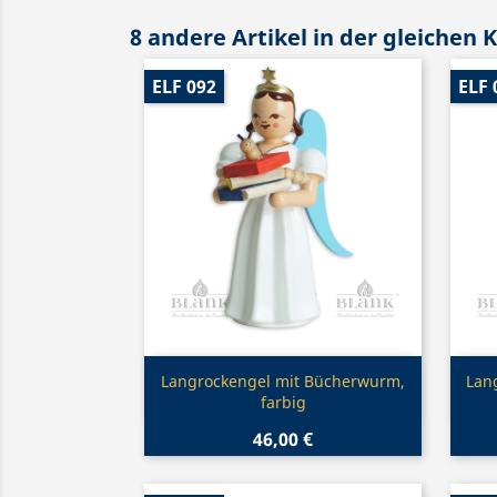
8 andere Artikel in der gleichen 
ELF 092
ELF 
Vorschau

Langrockengel mit Bücherwurm,
Lan
farbig
46,00 €