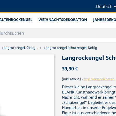
Deutsch
ALTENROCKENGEL
WEIHNACHTSDEKORATION
JAHRESDEK
Langrockengel, farbig
Langrockengel Schutzengel, farbig
Langrockengel Schu
39,90 €
(inkl. MwSt.)
zzgl. Versandkosten
Dieser kleine Langrockengel m
BLANK Kunsthandwerk bringt I
Nachricht, während er seinen 
„Schutzengel“ begleitet er da
Handarbeit in unserer Engelwer
Figur ist aus verschiedenen he