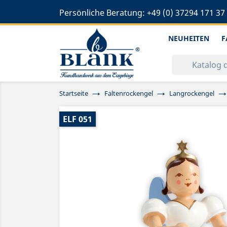
Persönliche Beratung:
+49 (0) 37294 171 37
NEUHEITEN
F
Startseite
Faltenrockengel
Langrockengel
ELF 051