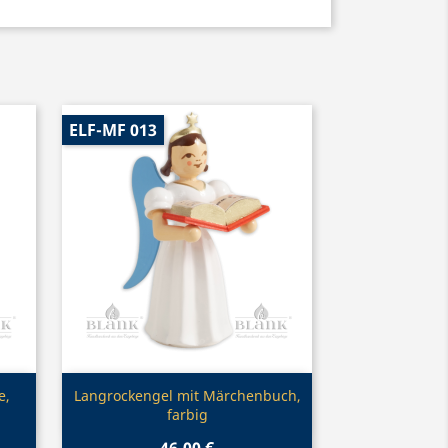
ELF-MF 013
Vorschau

e,
Langrockengel mit Märchenbuch,
farbig
46,00 €