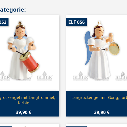
Kategorie:
053
ELF 056
Vorschau
Vorschau


grockengel mit Langtrommel,
Langrockengel mit Gong, far
farbig
39,90 €
39,90 €