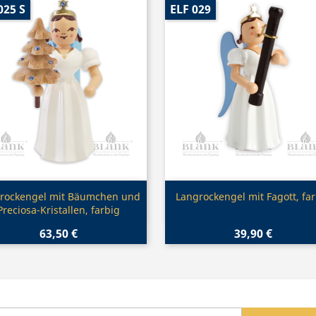
025 S
ELF 029
Vorschau
Vorschau


rockengel mit Bäumchen und
Langrockengel mit Fagott, fa
Preciosa-Kristallen, farbig
63,50 €
39,90 €