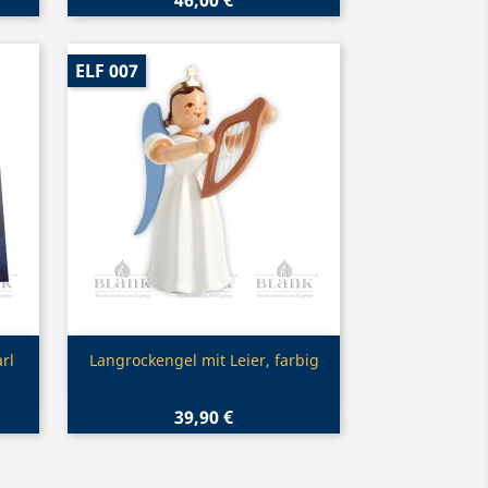
ELF 007
Vorschau

rl
Langrockengel mit Leier, farbig
39,90 €