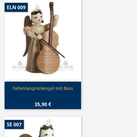
ELN 009
Vorschau

Faltenlangrockengel mit Bass
35,90 €
SE 007