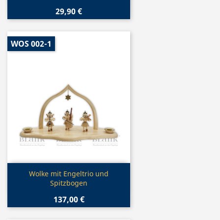
29,90 €
WOS 002-1
Vorschau

Wolke mit Engeltrio und
Spitzbogen
137,00 €