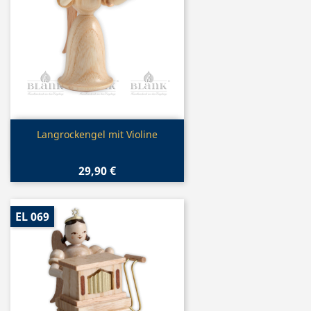
Vorschau

Langrockengel mit Violine
29,90 €
EL 069