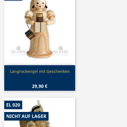
Vorschau

Langrockengel mit Geschenken
29,90 €
EL 020
NICHT AUF LAGER