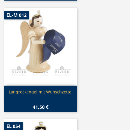
EL-M 012
Vorschau

Langrockengel mit Wunschzettel
41,50 €
EL 054