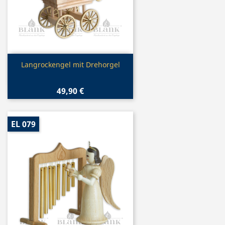
Vorschau

Langrockengel mit Drehorgel
49,90 €
EL 079