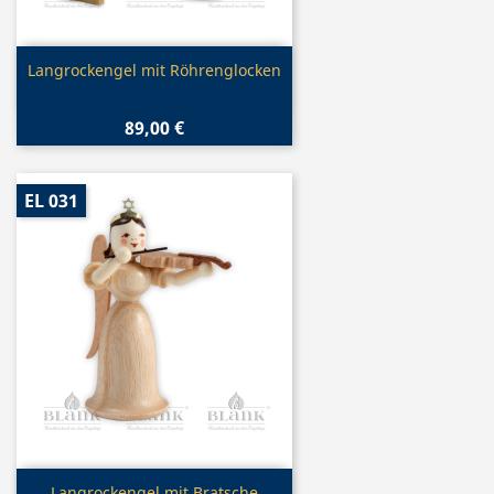
Vorschau

Langrockengel mit Röhrenglocken
89,00 €
EL 031
Vorschau
Langrockengel mit Bratsche