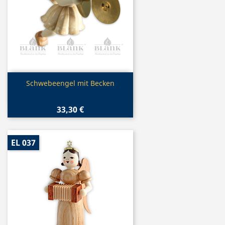
Vorschau

Schwebeengel mit Becken
33,30 €
EL 037