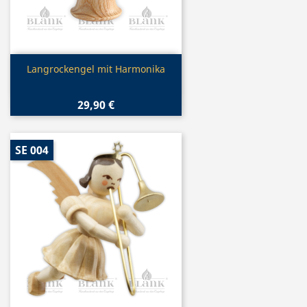
Vorschau

Langrockengel mit Harmonika
29,90 €
SE 004