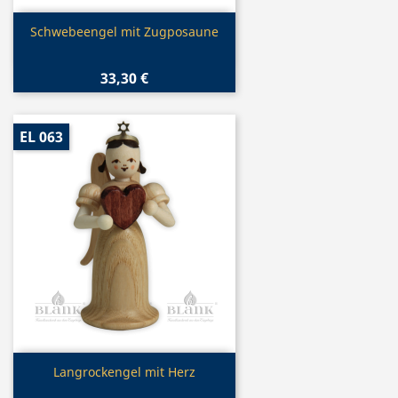
Vorschau

Schwebeengel mit Zugposaune
33,30 €
EL 063
Vorschau

Langrockengel mit Herz