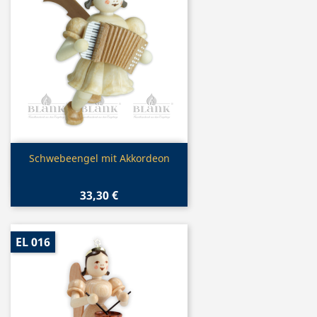
Vorschau

Schwebeengel mit Akkordeon
33,30 €
EL 016