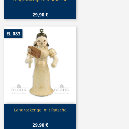

29,90 €
EL 083
Vorschau

Langrockengel mit Ratsche
29,90 €