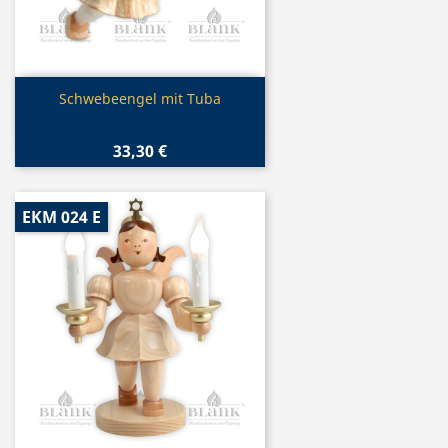
Vorschau

Schwebeengel mit Tuba
33,30 €
EKM 024 E