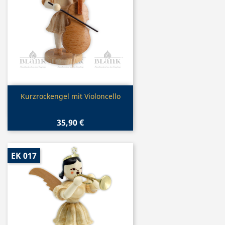
Vorschau

Kurzrockengel mit Violoncello
35,90 €
EK 017