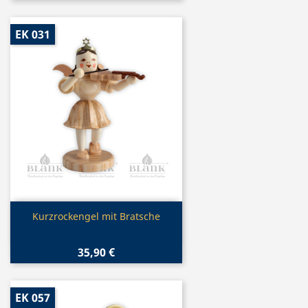
EK 031
Vorschau

Kurzrockengel mit Bratsche
35,90 €
EK 057