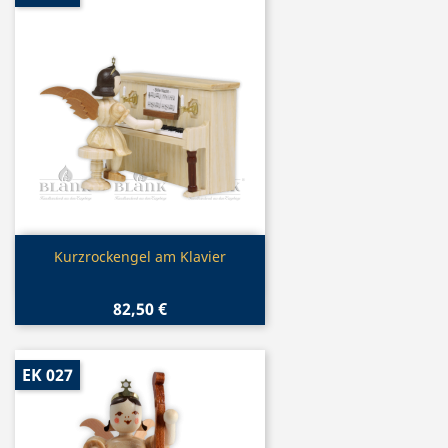
Vorschau

Kurzrockengel am Klavier
82,50 €
EK 027