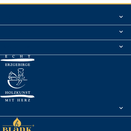
Produkte

Informationen

Rechtliches

Ihr Konto
