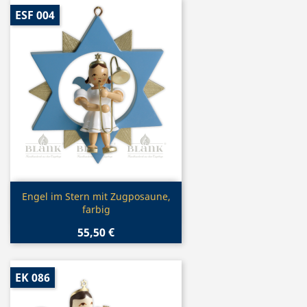
ESF 004
Vorschau

Engel im Stern mit Zugposaune,
farbig
55,50 €
EK 086