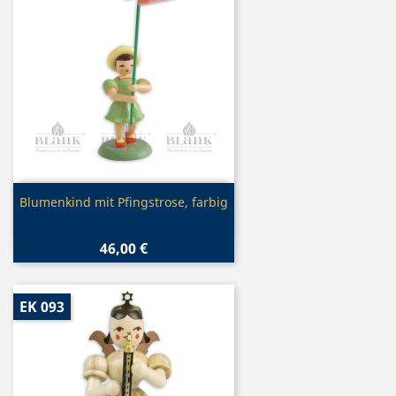
Vorschau

Blumenkind mit Pfingstrose, farbig
46,00 €
EK 093