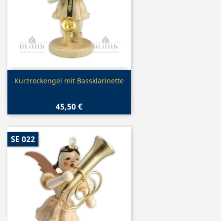
Vorschau

Kurzrockengel mit Bassklarinette
45,50 €
SE 022