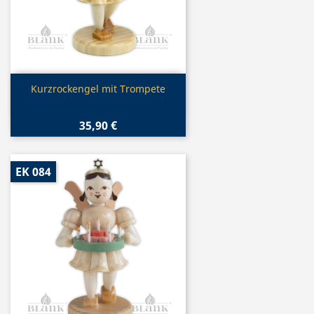
Vorschau

Kurzrockengel mit Trompete
35,90 €
EK 084