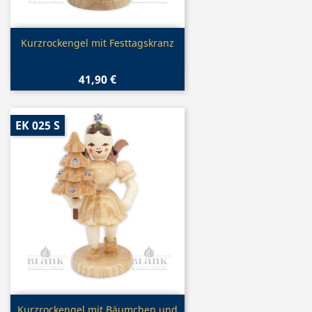
Vorschau

Kurzrockengel mit Festtagskranz
41,90 €
EK 025 S
Vorschau

Kurzrockengel mit Bäumchen und