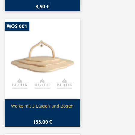
8,90 €
WOS 001
Vorschau

Wolke mit 3 Etagen und Bogen
155,00 €