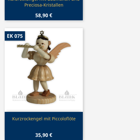
Preciosa-Kristallen
58,90 €
EK 075
Vorschau

Kurzrockengel mit Piccoloflöte
35,90 €