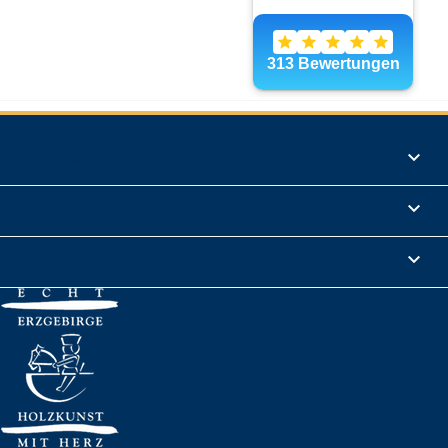
Produkte

Informationen

Rechtliches
