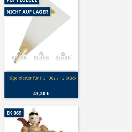
NICHT AUF LAGER
Vorschau

Flügelblätter für PGF 002 / 12 Stück
43,20 €
EK 069