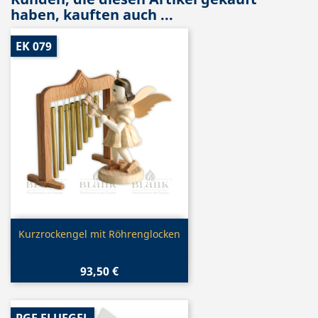
haben, kauften auch ...
EK 079
Vorschau

Kurzrockengel mit Röhrenglocken
93,50 €
PGF FLUEGEL