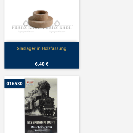
Vorschau

Glaslager in Holzfassung
6,40 €
016530