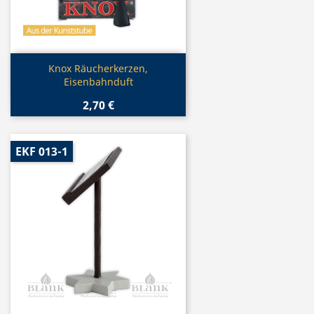
Vorschau

Knox Räucherkerzen,
Eisenbahnduft
2,70 €
EKF 013-1