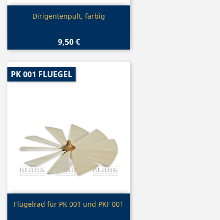
Vorschau

Dirigentenpult, farbig
9,50 €
PK 001 FLUEGEL
Vorschau

Flügelrad für PK 001 und PKF 001