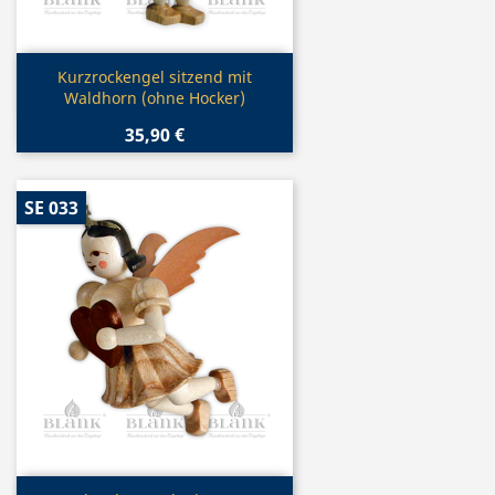
Vorschau

Kurzrockengel sitzend mit
Waldhorn (ohne Hocker)
35,90 €
SE 033