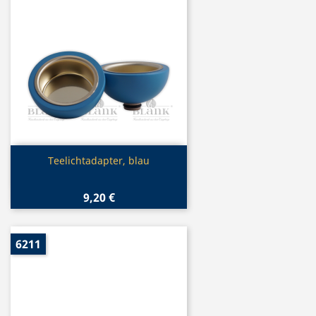
Vorschau

Teelichtadapter, blau
9,20 €
6211