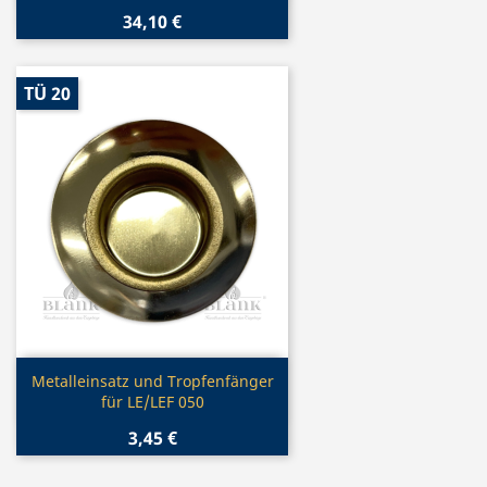
34,10 €
TÜ 20
Vorschau

Metalleinsatz und Tropfenfänger
für LE/LEF 050
3,45 €