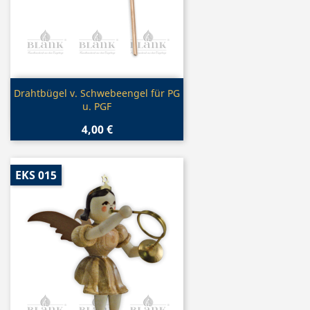
Vorschau

Drahtbügel v. Schwebeengel für PG
u. PGF
4,00 €
EKS 015