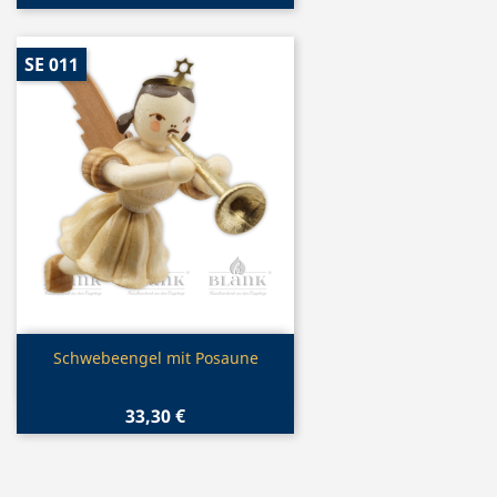
SE 011
Vorschau

Schwebeengel mit Posaune
33,30 €