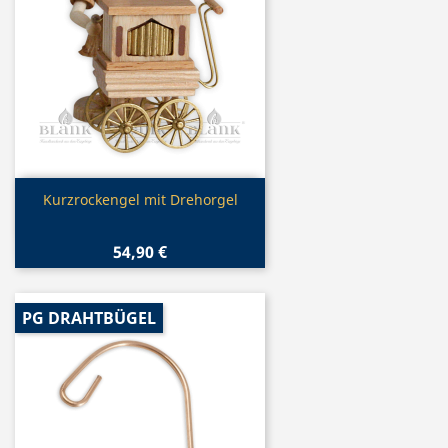
Vorschau

Kurzrockengel mit Drehorgel
54,90 €
PG DRAHTBÜGEL