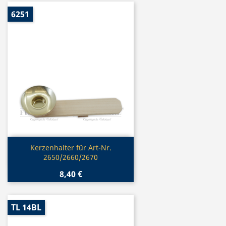
6251
Vorschau

Kerzenhalter für Art-Nr.
2650/2660/2670
8,40 €
TL 14BL