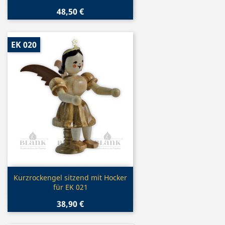
48,50 €
EK 020
Vorschau

Kurzrockengel sitzend mit Hocker
für EK 021
38,90 €