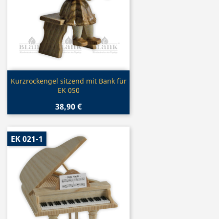
Vorschau

Kurzrockengel sitzend mit Bank für
EK 050
38,90 €
EK 021-1