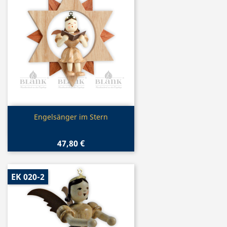
Vorschau

Engelsänger im Stern
47,80 €
EK 020-2