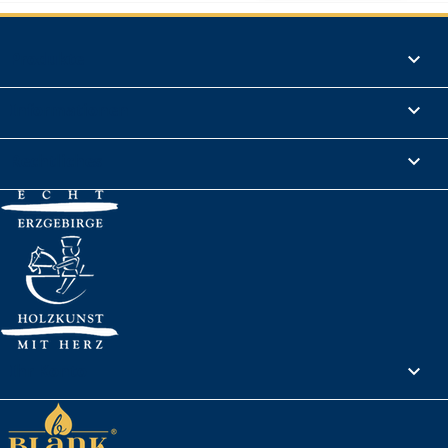
Produkte

Informationen

Rechtliches

Ihr Konto
