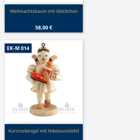
Vorschau

Weihnachtsbaum mit Glöckchen
58,00 €
EK-M 014
Vorschau

Kurzrockengel mit Nikolausstiefel