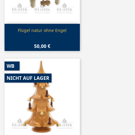
Vorschau

Flügel natur ohne Engel
50,00 €
WB
NICHT AUF LAGER