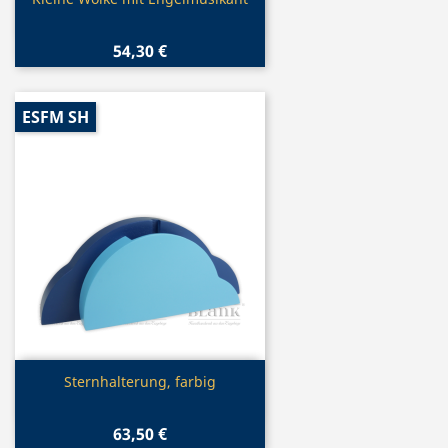

54,30 €
ESFM SH
Vorschau

Sternhalterung, farbig
63,50 €