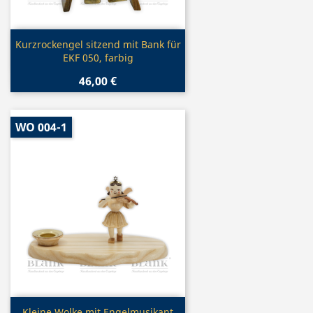
Vorschau

Kurzrockengel sitzend mit Bank für
EKF 050, farbig
46,00 €
WO 004-1
Vorschau
Kleine Wolke mit Engelmusikant