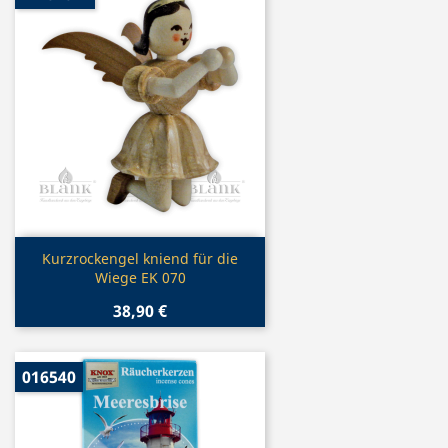
Vorschau

Kurzrockengel kniend für die
Wiege EK 070
38,90 €
016540