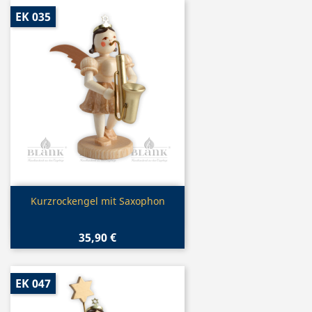
EK 035
Vorschau

Kurzrockengel mit Saxophon
35,90 €
EK 047