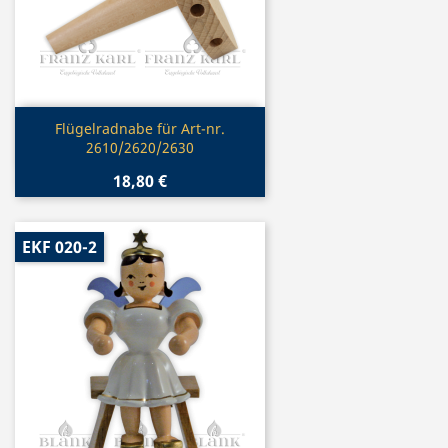
Vorschau

Flügelradnabe für Art-nr.
2610/2620/2630
18,80 €
EKF 020-2