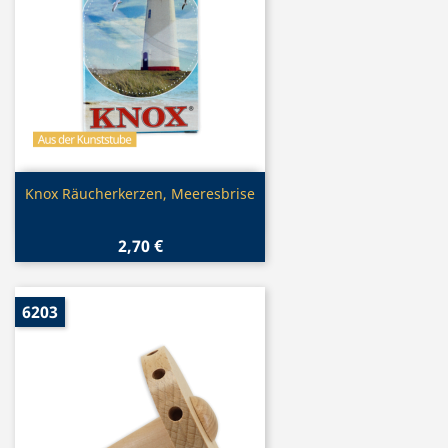
Vorschau

Knox Räucherkerzen, Meeresbrise
2,70 €
6203