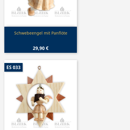
Vorschau

Schwebeengel mit Panflöte
29,90 €
ES 033