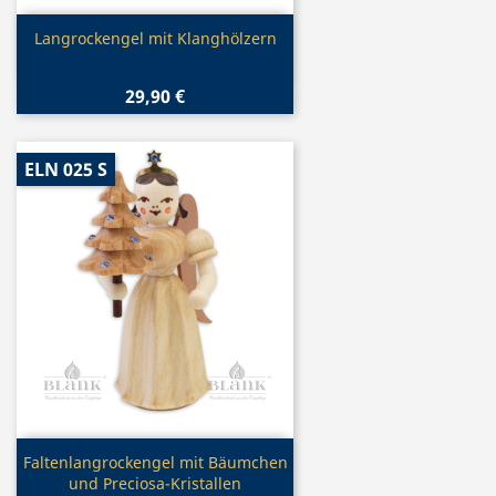
Vorschau

Langrockengel mit Klanghölzern
29,90 €
ELN 025 S
Vorschau

Faltenlangrockengel mit Bäumchen
und Preciosa-Kristallen