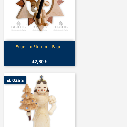
Vorschau

Engel im Stern mit Fagott
47,80 €
EL 025 S