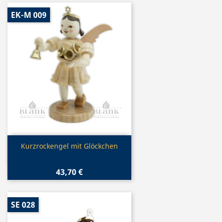
EK-M 009
Vorschau

Kurzrockengel mit Glöckchen
43,70 €
SE 028