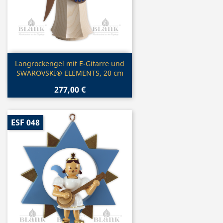
Vorschau

Langrockengel mit E-Gitarre und
SWAROVSKI® ELEMENTS, 20 cm
277,00 €
ESF 048