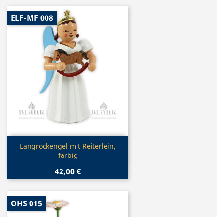
ELF-MF 008
Vorschau

Langrockengel mit Reiterlein,
farbig
42,00 €
OHS 015