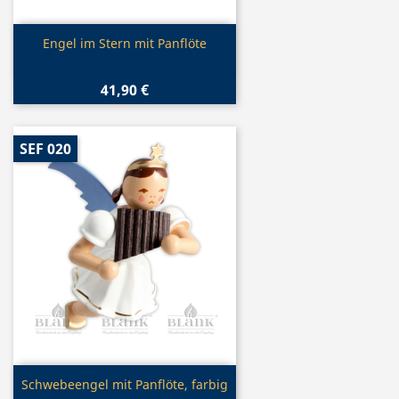
Vorschau

Engel im Stern mit Panflöte
41,90 €
SEF 020
Vorschau

Schwebeengel mit Panflöte, farbig