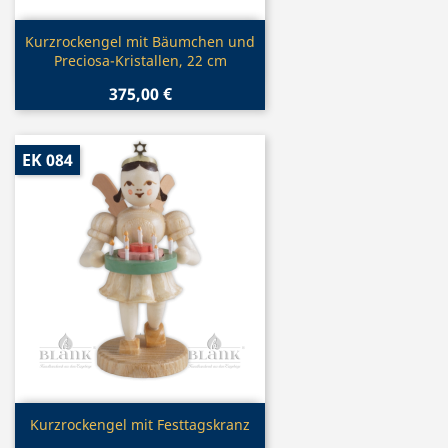
Vorschau

Kurzrockengel mit Bäumchen und
Preciosa-Kristallen, 22 cm
375,00 €
EK 084
Vorschau

Kurzrockengel mit Festtagskranz