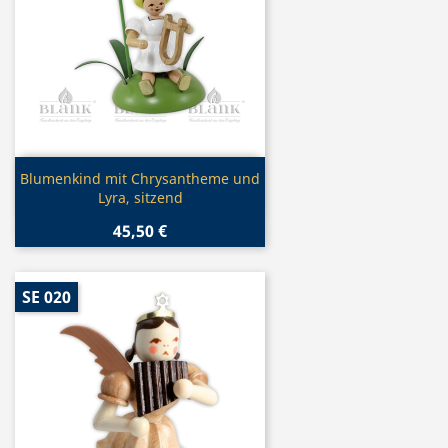
Vorschau

Blumenkind mit Chrysantheme und
Lyra, sitzend
45,50 €
SE 020