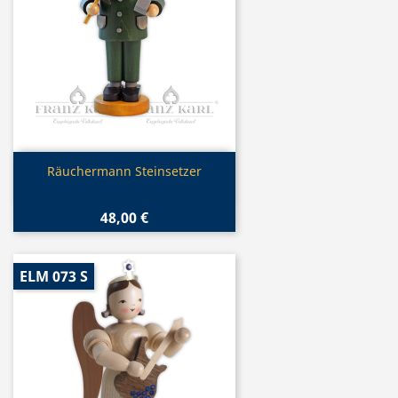
Vorschau

Räuchermann Steinsetzer
48,00 €
ELM 073 S