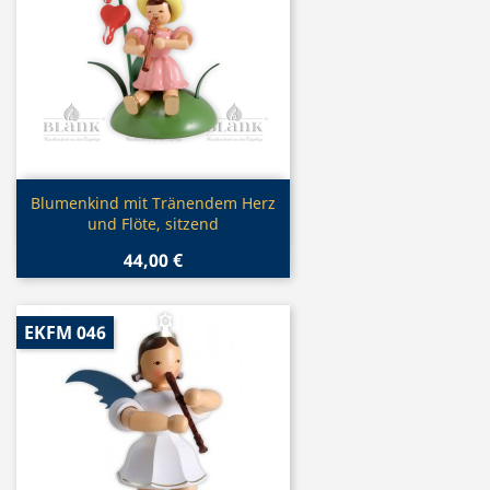
Vorschau

Blumenkind mit Tränendem Herz
und Flöte, sitzend
44,00 €
EKFM 046