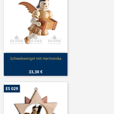
Vorschau

Schwebeengel mit Harmonika
33,30 €
ES 029