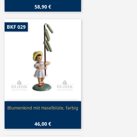
58,90 €
BKF 029
Vorschau

Blumenkind mit Haselblüte, farbig
46,00 €