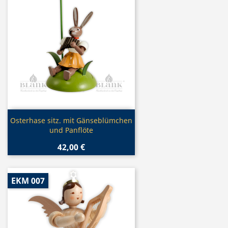
Vorschau

Osterhase sitz. mit Gänseblümchen
und Panflöte
42,00 €
EKM 007