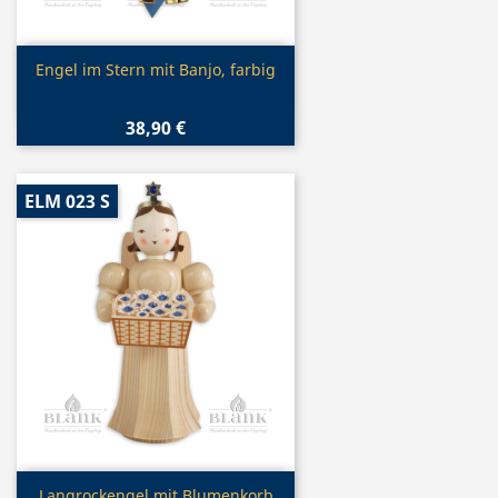
Vorschau

Engel im Stern mit Banjo, farbig
38,90 €
ELM 023 S
Vorschau
Langrockengel mit Blumenkorb