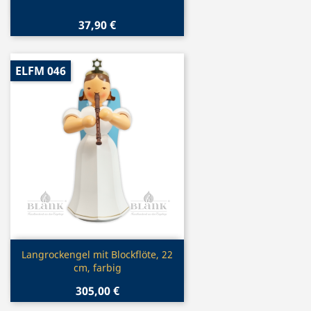
37,90 €
ELFM 046
Vorschau

Langrockengel mit Blockflöte, 22
cm, farbig
305,00 €