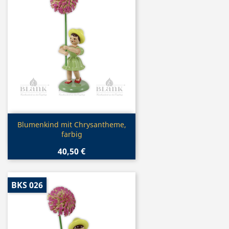
Vorschau

Blumenkind mit Chrysantheme,
farbig
40,50 €
BKS 026