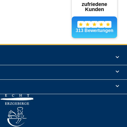
Produkte

Informationen

Rechtliches
