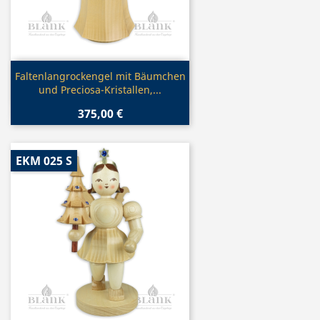
Vorschau

Faltenlangrockengel mit Bäumchen
und Preciosa-Kristallen,...
375,00 €
EKM 025 S