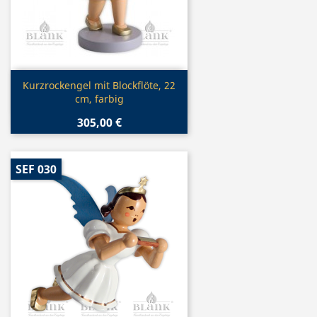
Vorschau

Kurzrockengel mit Blockflöte, 22
cm, farbig
305,00 €
SEF 030