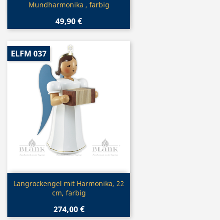
Mundharmonika , farbig
49,90 €
ELFM 037
Vorschau

Langrockengel mit Harmonika, 22
cm, farbig
274,00 €