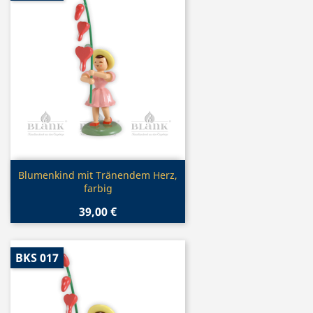
Vorschau

Blumenkind mit Tränendem Herz,
farbig
39,00 €
BKS 017