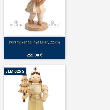
Vorschau

Kurzrockengel mit Leier, 22 cm
259,00 €
ELM 025 S