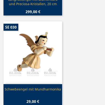

und Preciosa-Kristallen, 20 cm
299,00 €
SE 030
Vorschau

Schwebeengel mit Mundharmonika
29,00 €