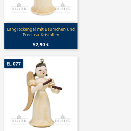
Vorschau

Langrockengel mit Bäumchen und
Preciosa-Kristallen
52,90 €
EL 077