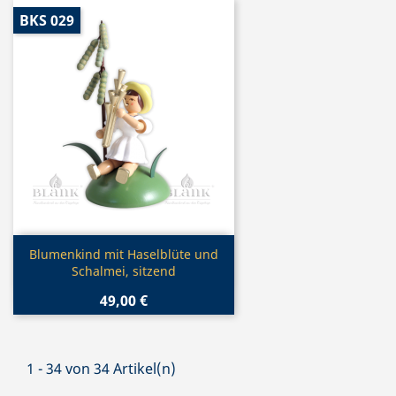
BKS 029
Vorschau

Blumenkind mit Haselblüte und
Schalmei, sitzend
49,00 €
1 - 34 von 34 Artikel(n)