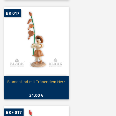
BK 017
Vorschau

Blumenkind mit Tränendem Herz
31,00 €
BKF 017