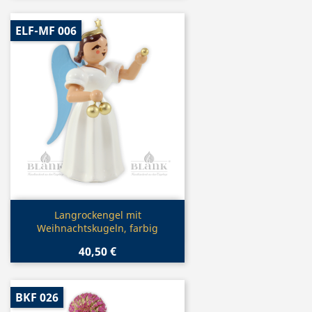
ELF-MF 006
Vorschau

Langrockengel mit
Weihnachtskugeln, farbig
40,50 €
BKF 026