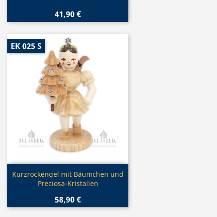
41,90 €
EK 025 S
Vorschau

Kurzrockengel mit Bäumchen und
Preciosa-Kristallen
58,90 €