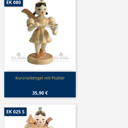
EK 080
Vorschau

Kurzrockengel mit Psalter
35,90 €
EK 025 S