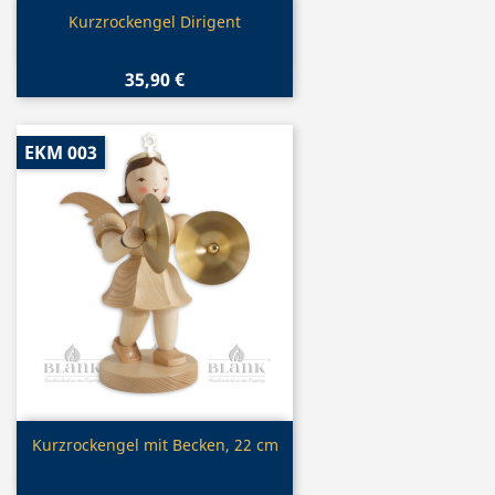
Vorschau

Kurzrockengel Dirigent
35,90 €
EKM 003
Vorschau

Kurzrockengel mit Becken, 22 cm