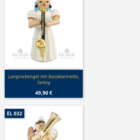
Vorschau

Langrockengel mit Bassklarinette,
farbig
49,90 €
EL 032