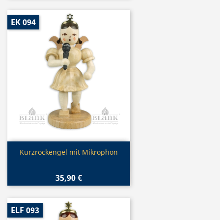
EK 094
Vorschau

Kurzrockengel mit Mikrophon
35,90 €
ELF 093