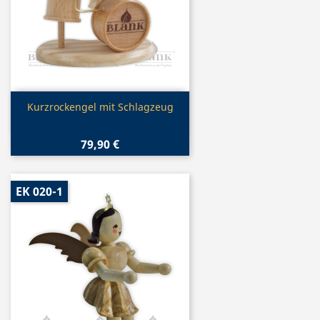
Vorschau

Kurzrockengel mit Schlagzeug
79,90 €
EK 020-1