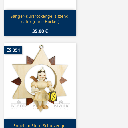
Vorschau

Sänger-Kurzrockengel sitzend,
natur (ohne Hocker)
35,90 €
ES 051
Vorschau

Engel im Stern Schutzengel