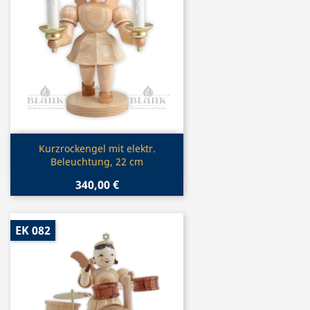
Vorschau

Kurzrockengel mit elektr.
Beleuchtung, 22 cm
340,00 €
EK 082