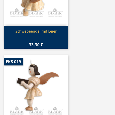
Vorschau

Schwebeengel mit Leier
33,30 €
EKS 019