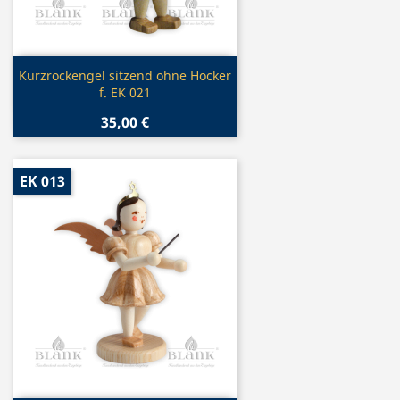
Vorschau

Kurzrockengel sitzend ohne Hocker
f. EK 021
35,00 €
EK 013