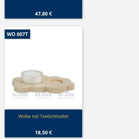
47,80 €
WO 007T
Vorschau

Wolke mit Teelichthalter
18,50 €