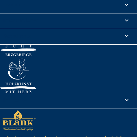
Produkte

Informationen

Rechtliches

Ihr Konto
