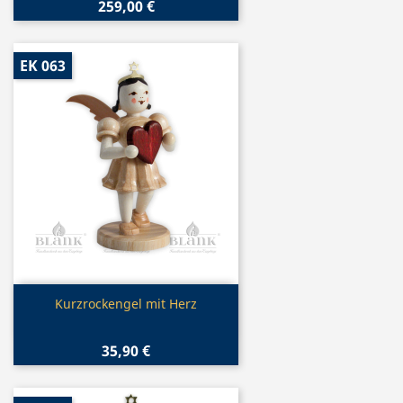
259,00 €
EK 063
Vorschau

Kurzrockengel mit Herz
35,90 €