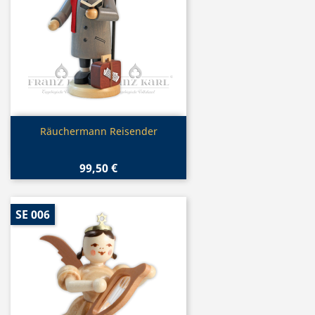
Vorschau

Räuchermann Reisender
99,50 €
SE 006