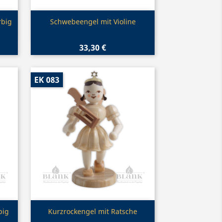
Vorschau

rbig
Schwebeengel mit Violine
33,30 €
EK 083
Vorschau

big
Kurzrockengel mit Ratsche