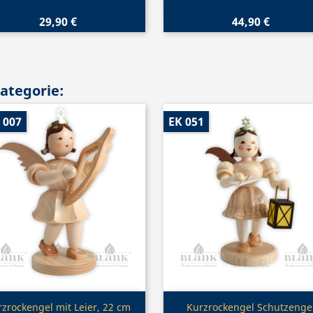
29,90 €
44,90 €
Kategorie:
 007
EK 051
Vorschau
Vorschau


zrockengel mit Leier, 22 cm
Kurzrockengel Schutzenge