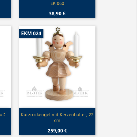
EK 060
38,90 €
EKM 024
Vorschau

ruß
Kurzrockengel mit Kerzenhalter, 22
cm
259,00 €