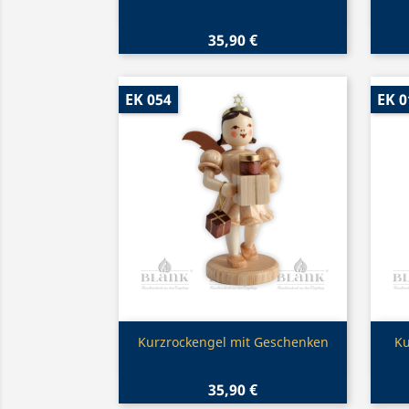
35,90 €
EK 054
EK 0
Vorschau

Kurzrockengel mit Geschenken
Ku
35,90 €