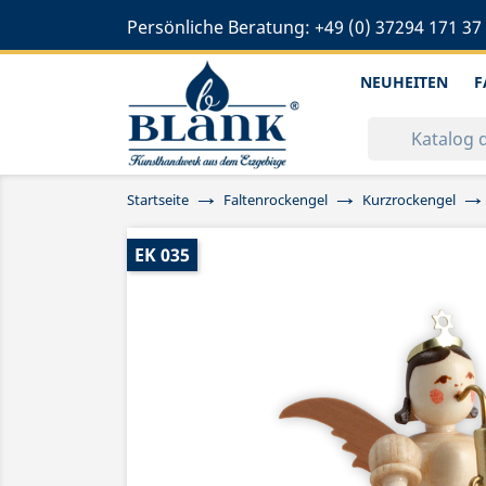
Persönliche Beratung:
+49 (0) 37294 171 37
NEUHEITEN
F
Startseite
Faltenrockengel
Kurzrockengel
EK 035