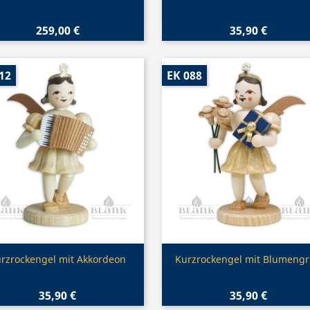
259,00 €
35,90 €
12
EK 088
Vorschau
Vorschau


rzrockengel mit Akkordeon
Kurzrockengel mit Blumeng
35,90 €
35,90 €