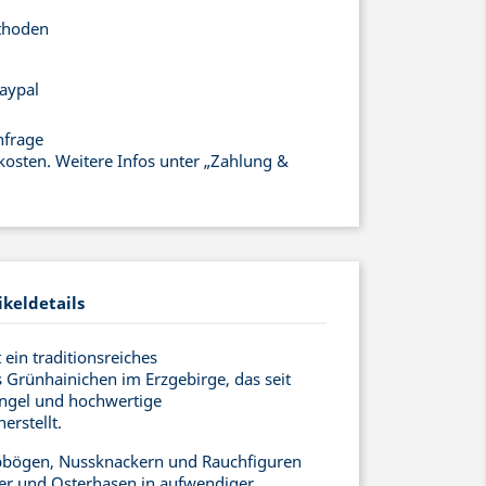
thoden
aypal
nfrage
kosten. Weitere Infos unter „Zahlung &
ikeldetails
ein traditionsreiches
Grünhainichen im Erzgebirge, das seit
engel und hochwertige
rstellt.
bögen, Nussknackern und Rauchfiguren
r und Osterhasen in aufwendiger