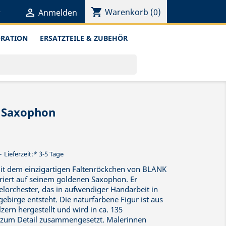
shopping_cart


Warenkorb
(0)
Anmelden
ORATION
ERSATZTEILE & ZUBEHÖR
 Saxophon
Lieferzeit:* 3-5 Tage
mit dem einzigartigen Faltenröckchen von BLANK
riert auf seinem goldenen Saxophon. Er
elorchester, das in aufwendiger Handarbeit in
ebirge entsteht. Die naturfarbene Figur ist aus
ern hergestellt und wird in ca. 135
be zum Detail zusammengesetzt. Malerinnen