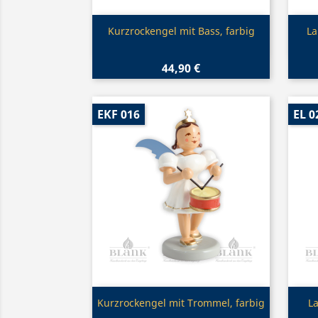
Vorschau

Kurzrockengel mit Bass, farbig
La
44,90 €
EKF 016
EL 0
Vorschau

Kurzrockengel mit Trommel, farbig
La