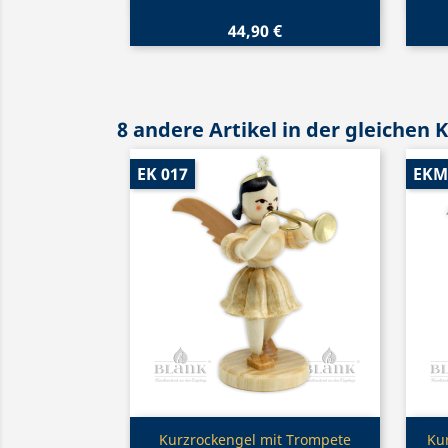
44,90 €
8 andere Artikel in der gleichen 
EK 017
EKM
Vorschau

Kurzrockengel mit Trompete
Kur