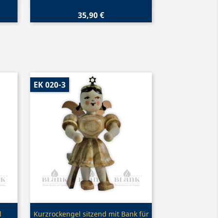
35,90 €
EK 020-3
Vorschau

l
Kurzrockengel sitzend mit Bank für