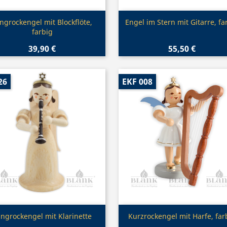
Vorschau
Vorschau


ngrockengel mit Blockflöte,
Engel im Stern mit Gitarre, fa
farbig
39,90 €
55,50 €
26
EKF 008
Vorschau
Vorschau


ngrockengel mit Klarinette
Kurzrockengel mit Harfe, far